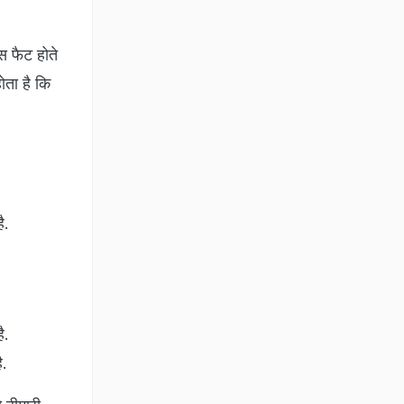
ंस फैट होते
ोता है कि
ै.
ै.
ै.