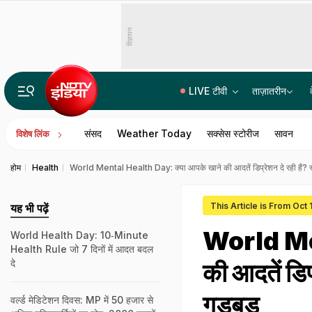
विज्ञापन
LIVE टीवी
ताज़ातरीन
अयोध्या के बाद श्रीकृष्ण जन्मभूमि के लिए कारसेवा? किस रणनीति पर आगे बढ़ रहे साधु-संत
संसद
Weather Today
सक्सेस स्टोरीज
सावन
विशेष लिंक
होम
Health
World Mental Health Day: क्या आपके खाने की आदतें डिप्रेशन दे रही हैं? स्वाद
This Article is From Oct
यह भी पढ़ें
World Men
World Health Day: 10‑Minute
Health Rule जो 7 दिनों में आदत बदल
दे
की आदतें डिप्
गड़बड़
वर्ल्ड मेडिटेशन दिवस: MP में 50 हजार से