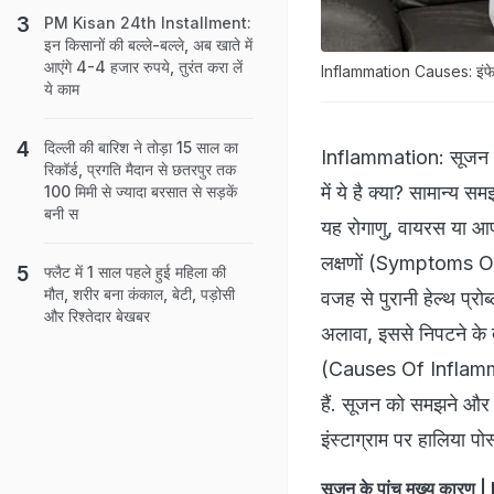
PM Kisan 24th Installment:
इन किसानों की बल्ले-बल्ले, अब खाते में
आएंगे 4-4 हजार रुपये, तुरंत करा लें
Inflammation Causes: इंफेक्
ये काम
दिल्ली की बारिश ने तोड़ा 15 साल का
Inflammation: सूजन इन 
रिकॉर्ड, प्रगति मैदान से छतरपुर तक
में ये है क्या? सामान्य
100 मिमी से ज्यादा बरसात से सड़कें
बनी स
यह रोगाणु, वायरस या आप
लक्षणों (Symptoms Of I
फ्लैट में 1 साल पहले हुई महिला की
मौत, शरीर बना कंकाल, बेटी, पड़ोसी
वजह से पुरानी हेल्थ प्र
और रिश्तेदार बेखबर
अलावा, इससे निपटने क
(Causes Of Inflammat
हैं. सूजन को समझने और 
इंस्टाग्राम पर हालिया प
सूजन के पांच मुख्य का