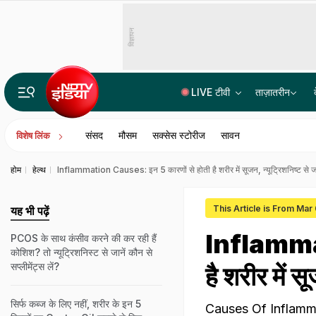
विज्ञापन
LIVE टीवी
ताज़ातरीन
हनी ट्रैप में फंसा IAF का विंग कमांडर, पाकिस्तानी हैंडलर्स को भेजी संवेदनशील जानकारी, मचा हड़कंप
संसद
मौसम
सक्सेस स्टोरीज
सावन
विशेष लिंक
होम
हेल्थ
Inflammation Causes: इन 5 कारणों से होती है शरीर में सूजन, न्यूट्रिशनिष्ट से जा
This Article is From Mar
यह भी पढ़ें
Inflammat
PCOS के साथ कंसीव करने की कर रही हैं
कोशिश? तो न्यूट्रिशनिस्ट से जानें कौन से
सप्लीमेंट्स लें?
है शरीर में स
सिर्फ कब्ज के लिए नहीं, शरीर के इन 5
Causes Of Inflammation