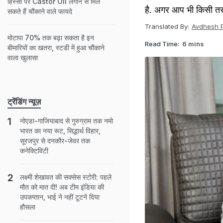
हिस्सों पर Castor Oil लगाने से मिल
है. अगर आप भी किसी तरह
सकते हैं चौंकाने वाले फायदे
Translated By:
Avdhesh P
मोटापा 70% तक बढ़ा सकता है इन
Read Time:
6 mins
बीमारियों का खतरा, स्टडी में हुआ चौंकाने
वाला खुलासा
ट्रेंडिंग न्यूज़
नोएडा-गाजियाबाद से गुरुग्राम तक नमो
भारत का नया रूट, सिद्धार्थ विहार,
सूरजपुर से दनकौर-जेवर तक
कनेक्टिविटी
लक्ष्मी शेखावत की सक्‍सेस स्‍टोरी: पहले
मौत को मात दी! अब टीम इंडिया की
उपकप्तान, भाई ने नहीं टूटने दिया
हौसला