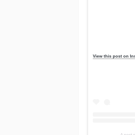
View this post on I
A post 