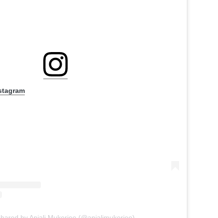
nstagram
shared by Anjali Mukerjee (@anjalimukerjee)