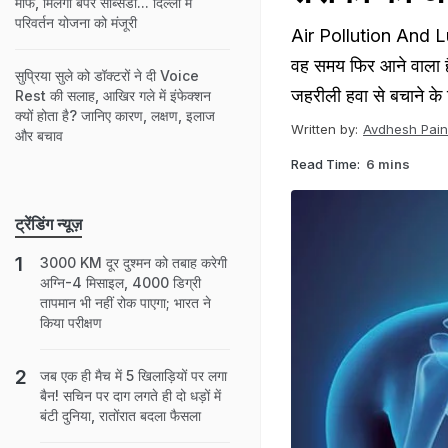
माफ, मिलेगी बंपर सब्सिडी... दिल्‍ली में
परिवर्तन योजना को मंजूरी
Air Pollution And Lun
वह समय फिर आने वाला है
सुप्रिया सुले को डॉक्टरों ने दी Voice
जहरीली हवा से बचाने के ल
Rest की सलाह, आखिर गले में इंफेक्शन
क्यों होता है? जानिए कारण, लक्षण, इलाज
Written by:
Avdhesh Pain
और बचाव
Read Time:
6 mins
ट्रेंडिंग न्यूज़
3000 KM दूर दुश्मन को तबाह करेगी
अग्नि-4 मिसाइल, 4000 डिग्री
तापमान भी नहीं रोक पाएगा; भारत ने
किया परीक्षण
जब एक ही मैच में 5 खिलाड़ियों पर लगा
बैन! सचिन पर दाग लगते ही दो धड़ों में
बंटी दुनिया, रातोंरात बदला फैसला