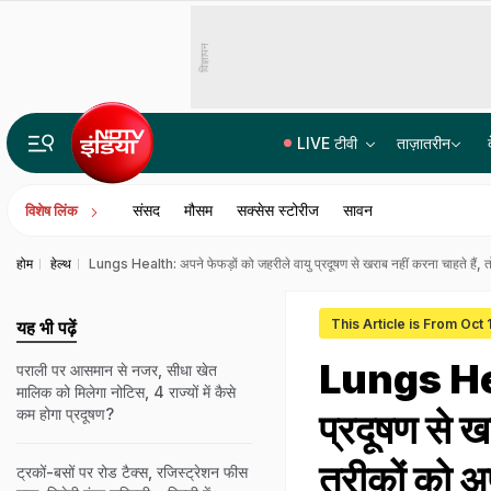
विज्ञापन
LIVE टीवी
ताज़ातरीन
PM मोदी और नेतन्याहू की फोन पर बातचीत, मिडिल ईस्ट की स्थिति पर की चर्चा
संसद
मौसम
सक्सेस स्टोरीज
सावन
विशेष लिंक
होम
हेल्थ
Lungs Health: अपने फेफड़ों को जहरीले वायु प्रदूषण से खराब नहीं करना चाहते हैं,
This Article is From Oct 
यह भी पढ़ें
Lungs Heal
पराली पर आसमान से नजर, सीधा खेत
मालिक को म‍िलेगा नोट‍िस, 4 राज्‍यों में कैसे
कम होगा प्रदूषण?
प्रदूषण से ख
तरीकों को अ
ट्रकों-बसों पर रोड टैक्स, रजिस्ट्रेशन फीस