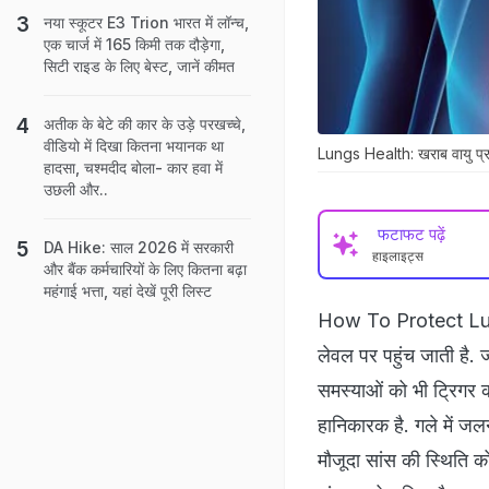
नया स्कूटर E3 Trion भारत में लॉन्च,
एक चार्ज में 165 किमी तक दौड़ेगा,
सिटी राइड के लिए बेस्ट, जानें कीमत
अतीक के बेटे की कार के उड़े परखच्चे,
वीडियो में दिखा कितना भयानक था
Lungs Health: खराब वायु प्रदू
हादसा, चश्मदीद बोला- कार हवा में
उछली और..
फटाफट पढ़ें
DA Hike: साल 2026 में सरकारी
हाइलाइट्स
और बैंक कर्मचारियों के लिए कितना बढ़ा
महंगाई भत्ता, यहां देखें पूरी लिस्ट
How To Protect Lungs 
लेवल पर पहुंच जाती है. ज
समस्याओं को भी ट्रिगर क
हानिकारक है. गले में ज
मौजूदा सांस की स्थिति क