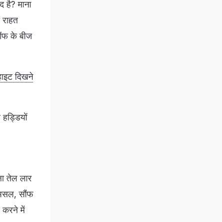
द है? माना
ी राहत
ौंफ के बीज
्हाइट दिखने
 हड्डियों
ला तेल लार
रअसल, सौंफ
 करने में