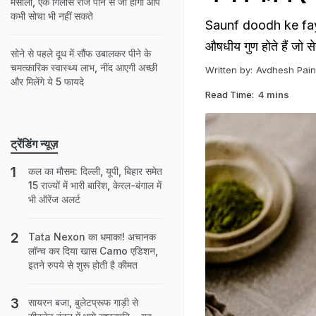
मसाला, एक गिलास रोज पीने से जो होगा आप
कभी सोचा भी नहीं सकते
Saunf doodh ke fayde: 
औषधीय गुण होते हैं जो स
सोने से पहले दूध में सौंफ उबालकर पीने के
चमत्कारिक स्वास्थ्य लाभ, नींद आएगी अच्छी
Written by:
Avdhesh Pain
और मिलेंगे ये 5 फायदे
Read Time:
4 mins
ट्रेंडिंग न्यूज़
कल का मौसम: दिल्ली, यूपी, बिहार समेत
15 राज्यों में भारी बारिश, केरल-बंगाल में
भी ऑरेंज अलर्ट
Tata Nexon का धमाका! अचानक
लॉन्च कर दिया खास Camo एडिशन,
इतने रुपये से शुरू होती है कीमत
सायरन बजा, बुलेटप्रूफ गाड़ी से