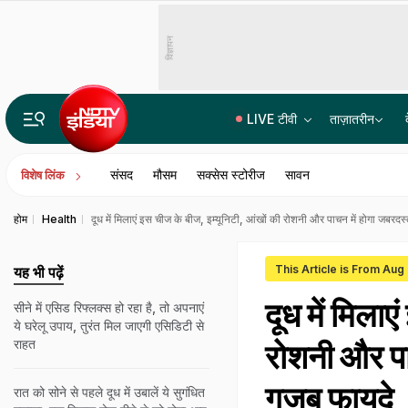
विज्ञापन
LIVE टीवी
ताज़ातरीन
जब संसद में हंगामे के बीच सरकार सारे बिल करा ले रही पास, तो FCRA को लेकर क्यों सावधान
संसद
मौसम
सक्सेस स्टोरीज
सावन
विशेष लिंक
होम
Health
दूध में मिलाएं इस चीज के बीज, इम्यूनिटी, आंखों की रोशनी और पाचन में होगा जबरद
This Article is From Aug
यह भी पढ़ें
दूध में मिला
सीने में एसिड रिफ्लक्स हो रहा है, तो अपनाएं
ये घरेलू उपाय, तुरंत मिल जाएगी एसिडिटी से
राहत
रोशनी और पा
गजब फायदे
रात को सोने से पहले दूध में उबालें ये सुगंधित