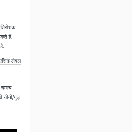
्रतिरोधक
ते हैं.
है.
क एसिड लेवल
 चम्मच
ी चीनी/गुड़