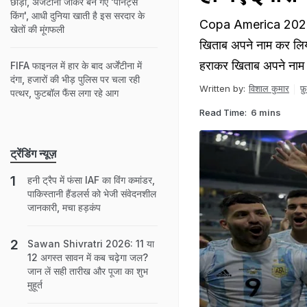
छोड़ी, अर्जेंटीना जाकर बन गए 'पीनट्स
किंग', आधी दुनिया खाती है इस सरदार के
Copa America 2021 Fin
खेतों की मूंगफली
खिताब अपने नाम कर लिया
हराकर खिताब अपने नाम
FIFA फाइनल में हार के बाद अर्जेंटीना में
दंगा, हजारों की भीड़ पुलिस पर चला रही
Written by:
विशाल कुमार
फ़
पत्थर, फुटबॉल फैंस लगा रहे आग
Read Time:
6 mins
ट्रेंडिंग न्यूज़
हनी ट्रैप में फंसा IAF का विंग कमांडर,
पाकिस्तानी हैंडलर्स को भेजी संवेदनशील
जानकारी, मचा हड़कंप
Sawan Shivratri 2026: 11 या
12 अगस्त सावन में कब चढ़ेगा जल?
जान लें सही तारीख और पूजा का शुभ
मुहूर्त