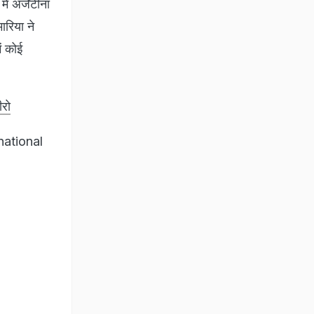
 अर्जेंटीना
ारिया ने
ं कोई
ीरो
national