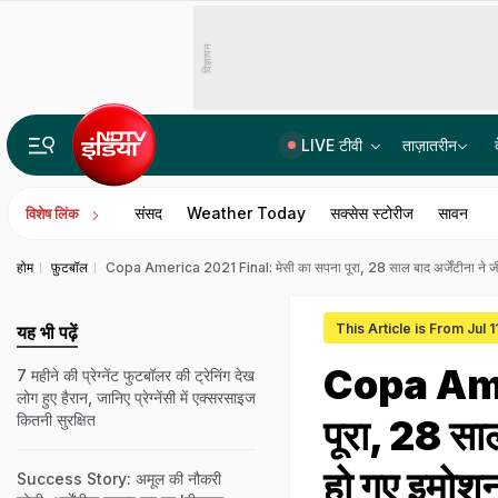
विज्ञापन
LIVE टीवी
ताज़ातरीन
दिल्ली: तेज रफ्तार मर्सिडीज और नशे में धुत दारोगा का बेटा, अपार्टमेंट के बाहर महिला को रौंदा, VIDEO
संसद
Weather Today
सक्सेस स्टोरीज
सावन
विशेष लिंक
होम
फ़ुटबॉल
Copa America 2021 Final: मेसी का सपना पूरा, 28 साल बाद अर्जेंटीना ने ज
This Article is From Jul 1
यह भी पढ़ें
Copa Amer
7 महीने की प्रेग्नेंट फुटबॉलर की ट्रेनिंग देख
लोग हुए हैरान, जानिए प्रेग्नेंसी में एक्सरसाइज
कितनी सुरक्षित
पूरा, 28 साल
हो गए इमो
Success Story: अमूल की नौकरी