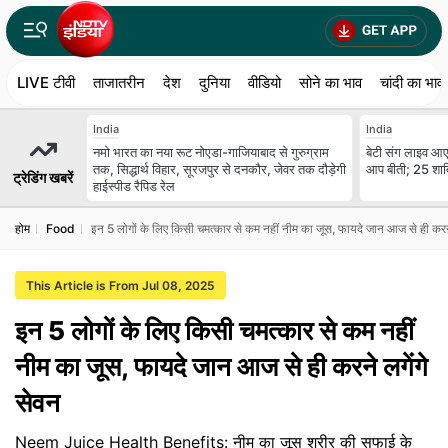
LIVE टीवी
ताजातरीन
देश
दुनिया
वीडियो
सोने का भाव
चांदी का भाव
India
India
नमो भारत का नया रूट नोएडा-गाजियाबाद से गुरुग्राम
बेटी संग लाइव आए 
तक, सिद्धार्थ विहार, सूरजपुर से दनकौर, जेवर तक दौड़ेगी
आप बीती; 25 शादि
ट्रेडिंग खबरें
हाईस्पीड रैपिड रेल
होम
Food
इन 5 लोगों के लिए किसी चमत्कार से कम नहीं नीम का जूस, फायदे जान आज से ही करने
This Article is From Jul 08, 2025
इन 5 लोगों के लिए किसी चमत्कार से कम नहीं
नीम का जूस, फायदे जान आज से ही करने लगेंगे
सेवन
Neem Juice Health Benefits: नीम का जूस शरीर की सफाई के