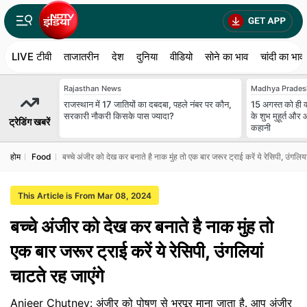
LIVE टीवी
ताजातरीन
देश
दुनिया
वीडियो
सोने का भाव
चांदी का भाव
Rajasthan News
Madhya Prades
राजस्थान में 17 जातियों का दबदबा, पहले नंबर पर कौन,
15 अगस्त को ही क्
सरकारी नौकरी किसके पास ज्यादा?
के शुभ मुहूर्त औ
ट्रेडिंग खबरें
कहानी
होम
Food
बच्चे अंजीर को देख कर बनाते है नाक मुंह तो एक बार जरूर ट्राई करें ये रेसिपी, उंगलिया
This Article is From Mar 08, 2024
बच्चे अंजीर को देख कर बनाते है नाक मुंह तो
एक बार जरूर ट्राई करें ये रेसिपी, उंगलियां
चाटते रह जाएंगे
Anjeer Chutney: अंजीर को पोषण से भरपूर माना जाता है. आप अंजीर