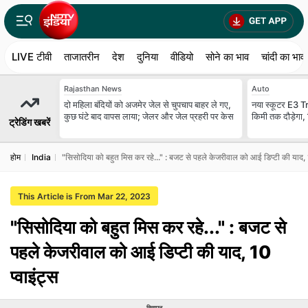
LIVE टीवी
ताजातरीन
देश
दुनिया
वीडियो
सोने का भाव
चांदी का भाव
Rajasthan News
Auto
दो मह‍िला बंद‍ियों को अजमेर जेल से चुपचाप बाहर ले गए,
नया स्कूटर E3 Tri
कुछ घंटे बाद वापस लाया; जेलर और जेल प्रहरी पर केस
किमी तक दौड़ेगा, 
ट्रेडिंग खबरें
होम
India
"सिसोदिया को बहुत मिस कर रहे..." : बजट से पहले केजरीवाल को आई डिप्टी की याद, 1
This Article is From Mar 22, 2023
"सिसोदिया को बहुत मिस कर रहे..." : बजट से
पहले केजरीवाल को आई डिप्टी की याद, 10
प्वाइंट्स
विज्ञापन