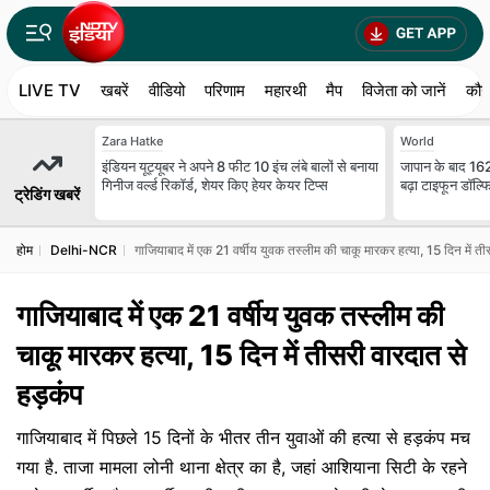
LIVE TV
खबरें
वीडियो
परिणाम
महारथी
मैप
विजेता को जानें
कौन
Zara Hatke
World
इंडियन यूट्यूबर ने अपने 8 फीट 10 इंच लंबे बालों से बनाया
जापान के बाद 1
गिनीज वर्ल्ड रिकॉर्ड, शेयर किए हेयर केयर टिप्स
बढ़ा टाइफून डॉल्फ
ट्रेडिंग खबरें
होम
Delhi-NCR
​गाजियाबाद में एक 21 वर्षीय युवक तस्लीम की चाकू मारकर हत्या, 15 दिन में ती
​गाजियाबाद में एक 21 वर्षीय युवक तस्लीम की
चाकू मारकर हत्या, 15 दिन में तीसरी वारदात से
हड़कंप
​गाजियाबाद में पिछले 15 दिनों के भीतर तीन युवाओं की हत्या से हड़कंप मच
गया है. ताजा मामला लोनी थाना क्षेत्र का है, जहां आशियाना सिटी के रहने