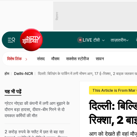
विज्ञापन
LIVE टीवी
ताज़ातरीन
पॉल्यूशन सर्टिफिकेट नहीं मिला तो कोर्ट पहुंचा कार मालिक, CJI बोले- प्रदूषण के खिलाफ लड़ाई का समर्थन करो
संसद
मौसम
सक्सेस स्टोरीज
सावन
विशेष लिंक
होम
Delhi-NCR
दिल्ली: बिल्डिंग के पार्किंग में लगी भीषण आग, 17 ई-रिक्शा, 2 बाइक जलकर 
This Article is From Mar
यह भी पढ़ें
दिल्ली: बिल्
ग्रेटर नोएडा की कंपनी में लगी आग बुझाने के
दौरान बड़ा हादसा, दीवार-बीम गिरने से दो
दमकल कर्मियों की मौत
रिक्शा, 2 
2 करोड़ रुपये के फ्लैट में छत से बह रहा
आग को देखते ही वहां मौज