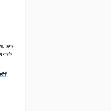
 था. ऊपर
ंग करके
वीरें