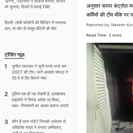
'झरना', पड़ोसियों ने वीडियो बनाया; बिल्डर
अनुसार फायर कंट्रोल र
को सुनाया; दिल्ली में कराई FIR!
कर्मियों की टीम मौके पर प
दिल्ली: लोधी कॉलोनी की बिल्डिंग में भयानक
Reported by:
Naveen Ku
आग, मां और दो मासूम बेटियों की मौत
Read Time:
2 mins
ट्रेंडिंग न्यूज़
सुनील गावस्कर ने चुनी वनडे वर्ल्ड कप
2027 की टीम, जानें आकाश चोपड़ा ने
10 में से दिए कितने नंबर
पुलिस एक ही पक्ष देखती है; इलाहाबाद
हाईकोर्ट ने रिमांड आदेश रद्द किया,
कहा- गिरफ्तारी का आधार बताना जरूरी
कौन हैं पवन पांडे? जिनको अयोध्या से
अखिलेश यादव ने बनाया उम्मीदवार,