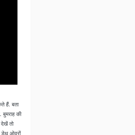
े हैं. बता
ी. बुमराह की
ेखें तो
ं डेथ ओवरों