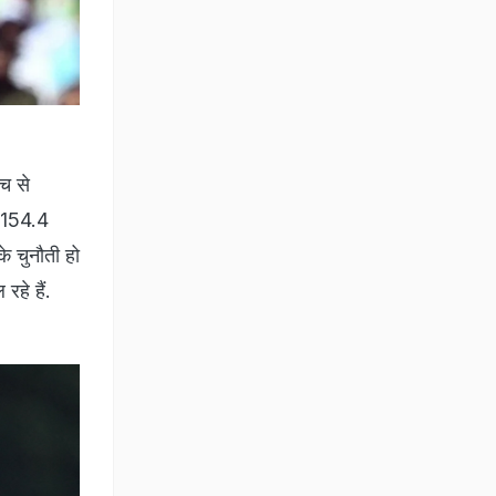
िच से
न 154.4
े चुनौती हो
हे हैं.