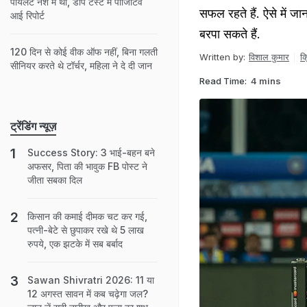
पायलट नशे में था, डोप टेस्ट में पॉजिटिव
सफल रहते हैं. ऐसे में जान
आई रिपोर्ट
बरपा सकते हैं.
120 दिन से कोई वीक ऑफ नहीं, बिना गलती
Written by:
विशाल कुमार
क
सीनियर करते थे टॉर्चर, महिला ने दे दी जान
Read Time:
4 mins
ट्रेंडिंग न्यूज़
Success Story: 3 भाई-बहन बने
अफसर, पिता की भावुक FB पोस्ट ने
जीता सबका द‍िल
किसान की कमाई दीमक चट कर गई,
पत्नी-बेटे से छुपाकर रखे थे 5 लाख
रुपये, एक झटके में सब बर्बाद
Sawan Shivratri 2026: 11 या
12 अगस्त सावन में कब चढ़ेगा जल?