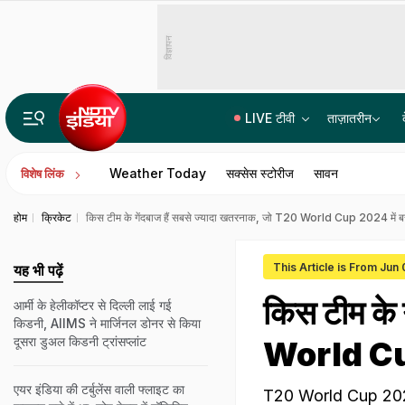
विज्ञापन
LIVE टीवी
ताज़ातरीन
बारामती में ट्रेनी एयरक्राफ्ट क्रैश, लैंड करते समय हुआ हादसा
Weather Today
सक्सेस स्टोरीज
सावन
विशेष लिंक
होम
क्रिकेट
किस टीम के गेंदबाज हैं सबसे ज्यादा खतरनाक, जो T20 World Cup 2024 में बर
This Article is From Jun
यह भी पढ़ें
किस टीम के 
आर्मी के हेलीकॉप्टर से द‍िल्‍ली लाई गई
किडनी, AIIMS ने मार्जिनल डोनर से क‍िया
दूसरा डुअल किडनी ट्रांसप्लांट
World Cup 
एयर इंडिया की टर्बुलेंस वाली फ्लाइट का
T20 World Cup 2024 fi