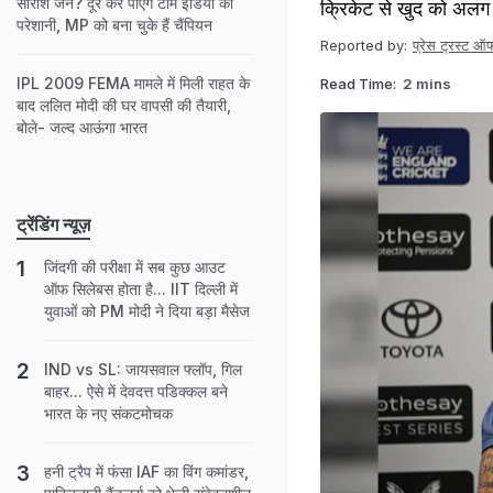
सारांश जैन? दूर कर पाएंगे टीम इंडिया की
क्रिकेट से खुद को अलग 
परेशानी, MP को बना चुके हैं चैंपियन
Reported by:
प्रेस ट्रस्ट ऑ
IPL 2009 FEMA मामले में मिली राहत के
Read Time:
2 mins
बाद ललित मोदी की घर वापसी की तैयारी,
बोले- जल्द आऊंगा भारत
ट्रेंडिंग न्यूज़
जिंदगी की परीक्षा में सब कुछ आउट
ऑफ सिलेबस होता है... IIT दिल्ली में
युवाओं को PM मोदी ने दिया बड़ा मैसेज
IND vs SL: जायसवाल फ्लॉप, गिल
बाहर... ऐसे में देवदत्त पडिक्कल बने
भारत के नए संकटमोचक
हनी ट्रैप में फंसा IAF का विंग कमांडर,