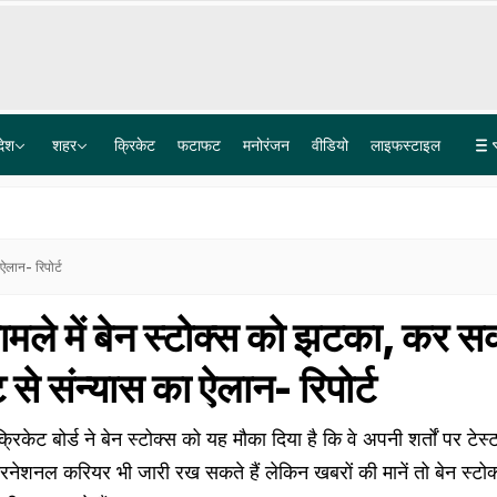
देश
शहर
क्रिकेट
फटाफट
मनोरंजन
वीडियो
लाइफस्टाइल
बॉर्डर के 1 किमी दायरे में नहीं लगेंगे सोलर-विंड प्रोजेक्ट, MHA की नई गाइडलाइन; पाक-चीन-बांग्लादेश पर फोकस
नोएडा के सेक्टरों से सटे गांव बरौला, हाजीपुर और सलारपुर के लिए गुड न्यूज, भंगेल एलिवेटेड रोड पर एंट्री का मिले
ऐलान- रिपोर्ट
मले में बेन स्टोक्स को झटका, कर सकत
ट से संन्यास का ऐलान- रिपोर्ट
ड क्रिकेट बोर्ड ने बेन स्टोक्स को यह मौका दिया है कि वे अपनी शर्तों पर टेस
रनेशनल करियर भी जारी रख सकते हैं लेकिन खबरों की मानें तो बेन स्टोक्