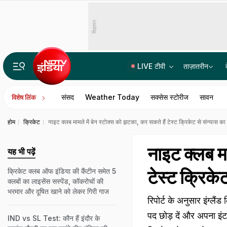
विज्ञापन
LIVE टीवी
ताज़ातरीन
दिल्ली: तेज रफ्तार मर्सिडीज और नशे में धुत दारोगा का बेटा, अपार्टमेंट के बाहर महिला को रौंदा, VIDEO
संसद
Weather Today
सक्सेस स्टोरीज
सावन
विशेष लिंक
होम
क्रिकेट
नाइट क्लब मामले में बेन स्टोक्स को झटका, कर सकते हैं टेस्ट क्रिकेट से संन्यास का 
नाइट क्लब मा
यह भी पढ़ें
टेस्ट क्रिके
क्रिकेट क्लब ऑफ इंडिया की कैंटीन समेत 5
क्लबों का लाइसेंस सस्पेंड, कॉकरोचों की
भरमार और दूषित खाने को लेकर गिरी गाज
रिपोर्ट के अनुसार इंग्लैं
पद छोड़ दें और अपना इंट
IND vs SL Test: कौन हैं इंदौर के