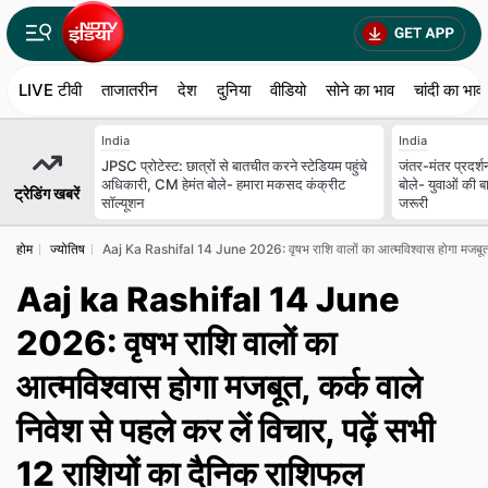
LIVE टीवी
ताजातरीन
देश
दुनिया
वीडियो
सोने का भाव
चांदी का भाव
India
India
JPSC प्रोटेस्ट: छात्रों से बातचीत करने स्टेडियम पहुंचे
जंतर-मंतर प्रदर्श
अधिकारी, CM हेमंत बोले- हमारा मकसद कंक्रीट
बोले- युवाओं की ब
ट्रेडिंग खबरें
सॉल्यूशन
जरूरी
होम
ज्योतिष
Aaj Ka Rashifal 14 June 2026: वृषभ राशि वालों का आत्मविश्वास होगा मजबूत, कर
Aaj ka Rashifal 14 June
2026: वृषभ राशि वालों का
आत्मविश्वास होगा मजबूत, कर्क वाले
निवेश से पहले कर लें विचार, पढ़ें सभी
12 राशियों का दैनिक राशिफल