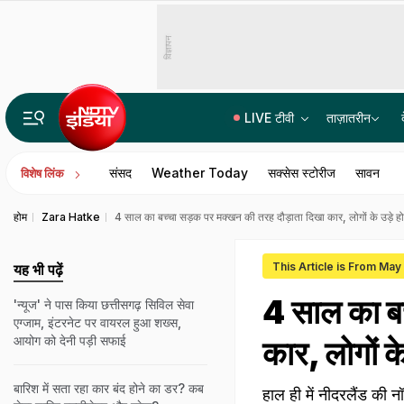
विज्ञापन
LIVE टीवी
ताज़ातरीन
दिल्ली: तेज रफ्तार मर्सिडीज और नशे में धुत दारोगा का बेटा, अपार्टमेंट के बाहर महिला को रौंदा, VIDEO
संसद
Weather Today
सक्सेस स्टोरीज
सावन
विशेष लिंक
होम
Zara Hatke
4 साल का बच्चा सड़क पर मक्खन की तरह दौड़ाता दिखा कार, लोगों के उड़े ह
This Article is From May
यह भी पढ़ें
4 साल का बच
'न्यूज' ने पास किया छत्तीसगढ़ सिविल सेवा
एग्जाम, इंटरनेट पर वायरल हुआ शख्स,
आयोग को देनी पड़ी सफाई
कार, लोगों क
बारिश में सता रहा कार बंद होने का डर? कब
हाल ही में नीदरलैंड की न