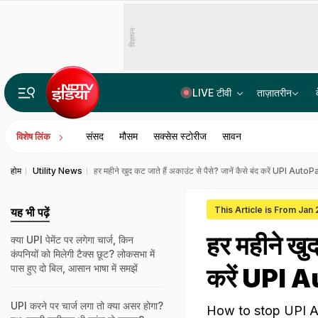
विज्ञापन
LIVE टीवी
ताज़ातरीन
भारत में बैठकर अमेरिका में लगा रहे थे करोड़ों का चूना, CBI ने साइबर गैंग का किया पर्दाफाश; 4 गिरफ्ता
संसद
मौसम
सक्सेस स्टोरीज
सावन
विशेष लिंक
होम
Utility News
हर महीने खुद कट जाते हैं अकाउंट से पैसे? जानें कैसे बंद करें UPI AutoP
This Article is From Jan
यह भी पढ़ें
हर महीने खुद
क्‍या UPI पेमेंट पर लगेगा चार्ज, किन
कंपनियों को मिलेगी टैक्‍स छूट? लोकसभा में
पास हुए दो बिल, आसान भाषा में समझें
करें UPI 
UPI करने पर चार्ज लगा तो क्या असर होगा?
How to stop UPI AutoPa