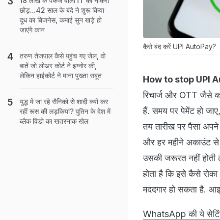
18 लाख के पैकेज वाली IT की नौकरी
छोड़...42 साल के बंदे ने शुरू किया
दूध का बिजनेस, कमाई सुन खड़े हो
जाएंगे कान
कैसे बंद करें UPI AutoPay?
तरुण तेजपाल कैसे पहुंच गए जेल, वो
बातें जो लोअर कोर्ट ने इग्नोर की,
लेकिन हाईकोर्ट ने माना पुख्ता सबूत
How to stop UPI 
रिचार्ज और OTT जैसे कई
युद्ध में जा रहे सैनिकों से शादी क्यों कर
हैं. समय पर पेमेंट हो
रहीं रूस की लड़कियां? पुतिन के देश में
ब्लैक विडो का खतरनाक खेल
तय तारीख पर पैसा अपने 
और हर महीने अकाउंट से पै
उसकी जरूरत नहीं होती ले
होता है कि इसे कैसे रो
मददगार हो सकता है. आइए 
WhatsApp की ये सेटिंग