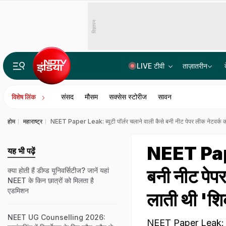
विज्ञापन
LIVE टीवी
ताज़ातरीन
भारत में बैठकर अमेरिका में लगा रहे थे करोड़ों का चूना, CBI ने साइबर गैंग का किया पर्दाफाश; 4 गिरफ्ता
संसद
मौसम
सक्सेस स्टोरीज
सावन
विशेष लिंक
होम
महाराष्ट्र
NEET Paper Leak: ब्यूटी पॉर्लर चलाने वाली कैसे बनी नीट पेपर लीक नेटवर्क
NEET Paper
यह भी पढ़ें
बनी नीट पे
क्या होती हैं डीम्ड यूनिवर्सिटीज? जानें यहां
NEET के किन छात्रों को मिलता है
एडमिशन
लाती थी 'श
NEET UG Counselling 2026:
NEET Paper Leak: पुणे