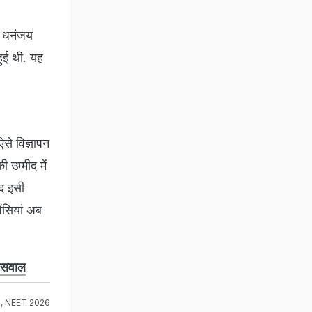
र धनंजय
ुई थी. यह
से विज्ञापन
 उम्मीद में
ुद इसी
ंसियां अब
े सवाल
k
,
NEET 2026