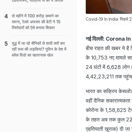
एडवायजरी, यात्रियों से की ये अपील
दो महीने में 100 करोड़ कमाने का
Covid-19 In India: पिछले 24 घ
सपना, रेलवे अफसर की बेटी ने 15
रिश्तेदारों को ऐसे बनाया शिकार
नई दिल्ली:
Corona In 
युद्ध में जा रहे सैनिकों से शादी क्यों कर
बीच राहत की खबर ये है क
रहीं रूस की लड़कियां? पुतिन के देश में
ब्लैक विडो का खतरनाक खेल
के 10,753 नए मामले सामन
24 घंटों में 6,628 लोग 
4,42,23,211 तक पहुंच
भारत का सक्रिय केसलोड 
वहीं दैनिक सकारात्मकता
कोरोना के 1,58,625 टेस
के तहत अब तक कुल 220
एहतियाती खुराक) दी जा च