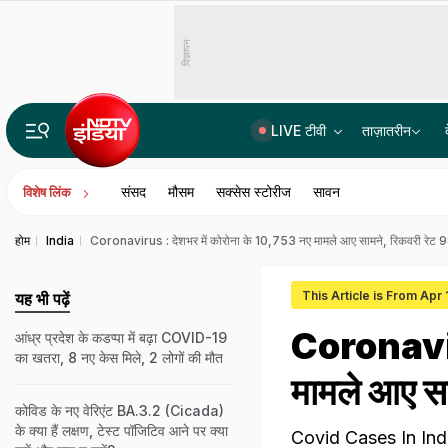
विज्ञापन
LIVE टीवी
ताज़ातरीन
तरुण तेजपाल को 10 साल के कठोर कारावास की सजा, रेप केस में बॉम्बे हाईकोर्ट का फैसला
संसद
मौसम
सक्सेस स्टोरीज
सावन
विशेष लिंक
होम
India
Coronavirus : देशभर में कोरोना के 10,753 नए मामले आए सामने, रिकवरी रेट 
This Article is From Apr
यह भी पढ़ें
Coronaviru
आंध्र प्रदेश के कडप्पा में बढ़ा COVID-19
का खतरा, 8 नए केस मिले, 2 लोगों की मौत
मामले आए स
कोविड के नए वेरिएंट BA.3.2 (Cicada)
के क्या हैं लक्षण, टेस्ट पॉजिटिव आने पर क्या
Covid Cases In India :