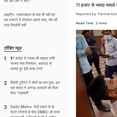
करें और क्या न करें?
11 हजार से ज्यादा मामले
Reported by:
Parimal Ku
डाइटिंग- एक्सरसाइज के बाद भी नहीं घट
रहा वजन? ये योगासन आएगा काम, मोम की
Read Time:
2 mins
तरह पिघलेगी चर्बी
ट्रेंडिंग न्यूज़
₹21 करोड़ से ज्यादा की साइबर ठगी!
भाजपा नेता गिरफ्तार, अकाउंट से
बरामद हुए 50 लाख रुपये
विदेशी टूरिस्ट ने संतरे का दाम पूछा, इस
एक सवाल ने अनपढ़ फलवाले को दिला
दिया 'पद्मश्री'
Delhi Metro: येलो लाइन के 6
मेट्रो स्‍टेशनों के लिए DMRC की ताजा