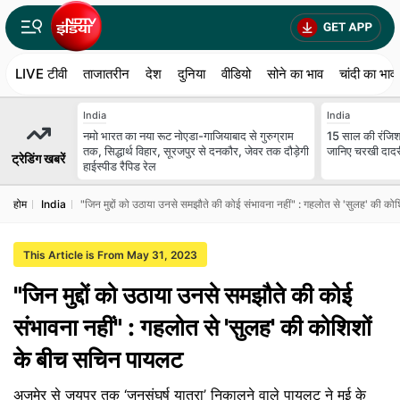
LIVE टीवी
ताजातरीन
देश
दुनिया
वीडियो
सोने का भाव
चांदी का भाव
India
India
नमो भारत का नया रूट नोएडा-गाजियाबाद से गुरुग्राम
15 साल की रंजिश,
तक, सिद्धार्थ विहार, सूरजपुर से दनकौर, जेवर तक दौड़ेगी
जानिए चरखी दादरी
ट्रेडिंग खबरें
हाईस्पीड रैपिड रेल
होम
India
"जिन मुद्दों को उठाया उनसे समझौते की कोई संभावना नहीं" : गहलोत से 'सुलह' की क
This Article is From May 31, 2023
"जिन मुद्दों को उठाया उनसे समझौते की कोई
संभावना नहीं" : गहलोत से 'सुलह' की कोशिशों
के बीच सचिन पायलट
अजमेर से जयपुर तक ‘जनसंघर्ष यात्रा’ निकालने वाले पायलट ने मई के