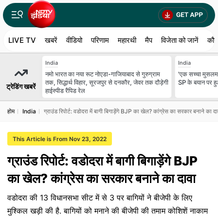
LIVE TV
खबरें
वीडियो
परिणाम
महारथी
मैप
विजेता को जानें
कौन
India
India
नमो भारत का नया रूट नोएडा-गाजियाबाद से गुरुग्राम
'एक सच्चा मुसलमा
तक, सिद्धार्थ विहार, सूरजपुर से दनकौर, जेवर तक दौड़ेगी
SP के बयान पर ह
ट्रेडिंग खबरें
हाईस्पीड रैपिड रेल
होम
India
ग्राउंड रिपोर्ट: वडोदरा में बागी बिगाड़ेंगे BJP का खेल? कांग्रेस का सरकार बनाने का दा
This Article is From Nov 23, 2022
ग्राउंड रिपोर्ट: वडोदरा में बागी बिगाड़ेंगे BJP
का खेल? कांग्रेस का सरकार बनाने का दावा
वडोदरा की 13 विधानसभा सीट में से 3 पर बागियों ने बीजेपी के लिए
मुश्किल खड़ी की है. बागियों को मनाने की बीजेपी की तमाम कोशिशें नाकाम