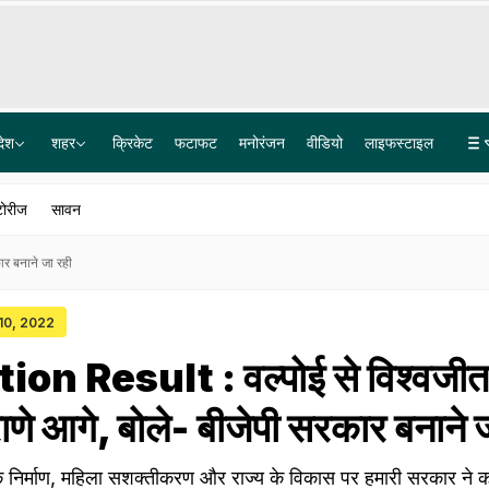
देश
शहर
क्रिकेट
फटाफट
मनोरंजन
वीडियो
लाइफस्टाइल
आर्मी के हेलीकॉप्टर से द‍िल्‍ली लाई गई किडनी, AIIMS ने मार्जिनल डोनर से क‍िया दूसरा डुअल किडनी ट्रांसप्लांट
बारामती में ट्रेनी एयरक्राफ्ट क्रैश, लैंड करते समय हुआ हादसा
टोरीज
सावन
ार बनाने जा रही
 10, 2022
on Result : वल्पोई से विश्वजीत
राणे आगे, बोले- बीजेपी सरकार बनाने 
 के निर्माण, महिला सशक्तीकरण और राज्य के विकास पर हमारी सरकार ने क