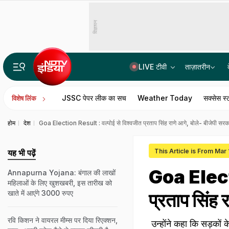
विज्ञापन
LIVE टीवी
ताज़ातरीन
रांची प्रदर्शन पर बड़ी खबर, JPSC वित्तीय अनियमितता की जांच ED से कराएगी सरकार
JSSC पेपर लीक का सच
Weather Today
सक्सेस स्
विशेष लिंक
होम
देश
Goa Election Result : वल्पोई से विश्वजीत प्रताप सिंह राणे आगे, बोले- बीजेपी सरक
This Article is From Mar
यह भी पढ़ें
Goa Electi
Annapurna Yojana: बंगाल की लाखों
महिलाओं के लिए खुशखबरी, इस तारीख को
खाते में आएंगे 3000 रुपए
प्रताप सिंह 
रवि किशन ने वायरल मीम्स पर दिया रिएक्शन,
उन्होंने कहा कि सड़कों