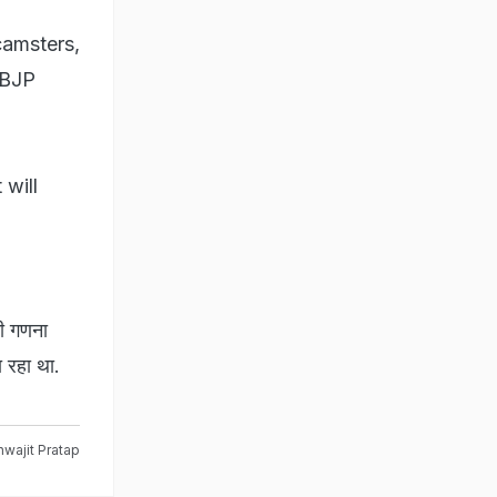
camsters,
 BJP
 will
की गणना
ा रहा था.
hwajit Pratap