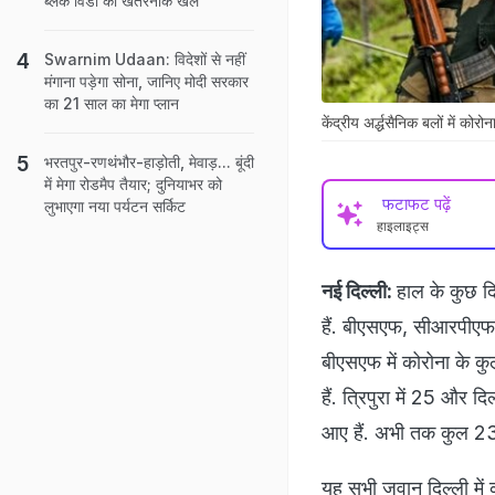
ब्लैक विडो का खतरनाक खेल
Swarnim Udaan: विदेशों से नहीं
मंगाना पड़ेगा सोना, जानिए मोदी सरकार
का 21 साल का मेगा प्लान
केंद्रीय अर्द्धसैनिक बलों में कोरोना
भरतपुर-रणथंभौर-हाड़ोती, मेवाड़... बूंदी
में मेगा रोडमैप तैयार; दुनियाभर को
फटाफट पढ़ें
लुभाएगा नया पर्यटन सर्किट
हाइलाइट्स
नई दिल्ली:
हाल के कुछ दि
हैं. बीएसएफ, सीआरपीएफ
बीएसएफ में कोरोना के कु
हैं. त्रिपुरा में 25 और 
आए हैं. अभी तक कुल 231
यह सभी जवान दिल्ली में 