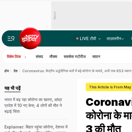
विज्ञापन
LIVE टीवी
ताज़ातरीन
पेपर सेट करने वाले NTA एक्सपर्ट्स ने लीक किया था NEET पेपर! CBI चार्जशीट में 3 अहम किरदारों का नाम
संसद
मौसम
सक्सेस स्टोरीज
सावन
विशेष लिंक
होम
देश
Coronavirus: केंद्रीय अर्द्धसैनिक बलों में बढ़े कोरोना के मामले, अभी तक 653 जवा
This Article is From May
यह भी पढ़ें
Coronavirus:
भारत में बढ़ रहा कोरोना का खतरा, आंध्र
प्रदेश में 10 नए केस; 4 लोगों की मौत ने
बढ़ाई च‍िंता
कोरोना के 
3 की मौत
Explainer: बिहार पहुंचा कोरोना, देशभर में