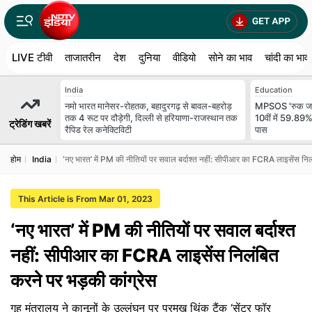
LIVE टीवी
ताजातरीन
देश
दुनिया
वीडियो
सोने का भाव
चांदी का भाव
India
Education
नमो भारत मानेसर-रोहतक, बहादुरगढ़ से बावल-बहरोड़
MPSOS 'रुक जाना
तक 4 रूट पर दौड़ेगी, दिल्ली से हरियाणा-राजस्थान तक
10वीं में 59.89%
ट्रेडिंग खबरें
रैपिड रेल कनेक्टिविटी
पास
होम
India
‘नए भारत’ में PM की नीतियों पर सवाल बर्दाश्त नहीं: सीपीआर का FCRA लाइसेंस निल
This Article is From Mar 01, 2023
‘नए भारत’ में PM की नीतियों पर सवाल बर्दाश्त
नहीं: सीपीआर का FCRA लाइसेंस निलंबित
करने पर भड़की कांग्रेस
गृह मंत्रालय ने कानूनों के उल्लंघन पर प्रमुख थिंक टैंक ‘सेंटर फॉर