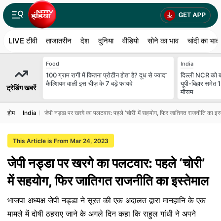
LIVE टीवी
ताजातरीन
देश
दुनिया
वीडियो
सोने का भाव
चांदी का भाव
Food
India
100 ग्राम रागी में कितना प्रोटीन होता है? दूध से ज्यादा
दिल्ली NCR को बा
कैल्शियम वाली इस चीज़ के 7 बड़े फायदे
यूपी-बिहार समेत 
ट्रेडिंग खबरें
मौसम
होम
India
जेपी नड्डा पर खरगे का पलटवार: पहले ‘चोरी’ में सहयोग, फिर जातिगत राजनीति का इस्
This Article is From Mar 24, 2023
जेपी नड्डा पर खरगे का पलटवार: पहले ‘चोरी’
में सहयोग, फिर जातिगत राजनीति का इस्‍तेमाल
भाजपा अध्‍यक्ष जेपी नड्डा ने सूरत की एक अदालत द्वारा मानहानि के एक
मामले में दोषी ठहराए जाने के अगले दिन कहा कि राहुल गांधी ने अपने