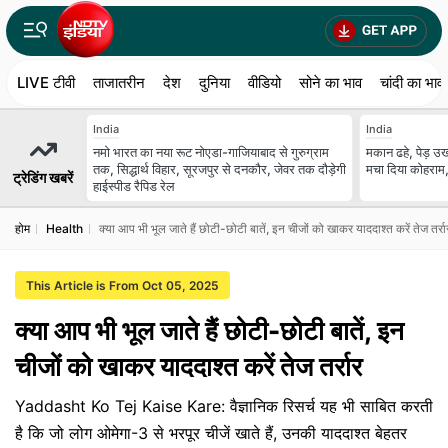
LIVE टीवी
ताजातरीन
देश
दुनिया
वीडियो
सोने का भाव
चांदी का भाव
India
India
नमो भारत का नया रूट नोएडा-गाजियाबाद से गुरुग्राम
मकान ढहे, पेड़ उखड
तक, सिद्धार्थ विहार, सूरजपुर से दनकौर, जेवर तक दौड़ेगी
मचा दिया कोहराम,
ट्रेडिंग खबरें
हाईस्पीड रैपिड रेल
होम
Health
क्या आप भी भूल जाते हैं छोटी-छोटी बातें, इन चीजों को खाकर याददाश्त करें तेज तर्रा
This Article is From Oct 05, 2025
क्या आप भी भूल जाते हैं छोटी-छोटी बातें, इन
चीजों को खाकर याददाश्त करें तेज तर्रार
Yaddasht Ko Tej Kaise Kare: वैज्ञानिक रिसर्च यह भी साबित करती
है कि जो लोग ओमेगा-3 से भरपूर चीजें खाते हैं, उनकी याददाश्त बेहतर