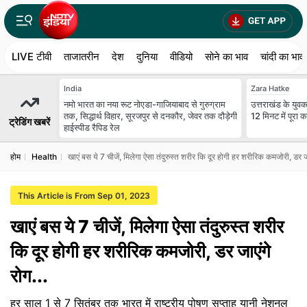
LIVE टीवी
ताजातरीन
देश
दुनिया
वीडियो
सोने का भाव
चांदी का भाव
India
Zara Hatke
नमो भारत का नया रूट नोएडा-गाजियाबाद से गुरुग्राम
उत्तराखंड के युवक 
तक, सिद्धार्थ विहार, सूरजपुर से दनकौर, जेवर तक दौड़ेगी
12 मिनट में पूरा
ट्रेडिंग खबरें
हाईस्पीड रैपिड रेल
होम
Health
खाएं बस ये 7 चीजें, मिलेगा ऐसा तंदुरुस्‍त शरीर कि दूर होगी हर शरीरिक कमजोरी, डर जा
This Article is From Sep 01, 2023
खाएं बस ये 7 चीजें, मिलेगा ऐसा तंदुरुस्‍त शरीर
कि दूर होगी हर शरीरिक कमजोरी, डर जाएंगे
रोग...
हर साल 1 से 7 सितंबर तक भारत में राष्ट्रीय पोषण सप्ताह यानी नेशनल