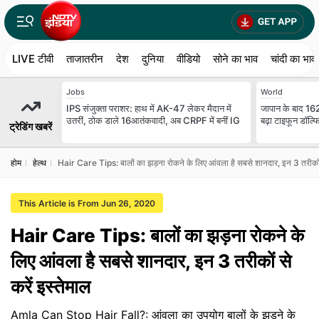
LIVE टीवी
ताजातरीन
देश
दुनिया
वीडियो
सोने का भाव
चांदी का भाव
Jobs
World
IPS संजुक्ता पराशर: हाथ में AK-47 लेकर मैदान में
जापान के बाद 1
उतरीं, ठोक डाले 16आतंकवादी, अब CRPF में बनीं IG
बढ़ा टाइफून डॉल्फ
ट्रेडिंग खबरें
होम
हेल्‍थ
Hair Care Tips: बालों का झड़ना रोकने के लिए आंवला है सबसे शानदार, इन 3 तरीकों स
This Article is From Jun 26, 2020
Hair Care Tips: बालों का झड़ना रोकने के
लिए आंवला है सबसे शानदार, इन 3 तरीकों से
करें इस्तेमाल
Amla Can Stop Hair Fall?: आंवला का उपयोग बालों के झड़ने के