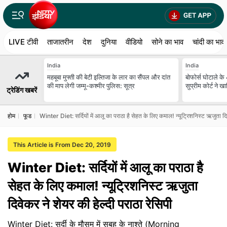
LIVE टीवी
ताजातरीन
देश
दुनिया
वीडियो
सोने का भाव
चांदी का भाव
India
India
महबूबा मुफ्ती की बेटी इल्तिजा के लार का सैंपल और दांत
बोफोर्स घोटाले के
की माप लेगी जम्मू-कश्मीर पुलिस: सूत्र
सुप्रीम कोर्ट ने
ट्रेडिंग खबरें
होम
फूड
Winter Diet: सर्दियों में आलू का पराठा है सेहत के लिए कमाल! न्यूट्रिशनिस्ट ऋजुता दिव
This Article is From Dec 20, 2019
Winter Diet: सर्दियों में आलू का पराठा है
सेहत के लिए कमाल! न्यूट्रिशनिस्ट ऋजुता
दिवेकर ने शेयर की हेल्दी पराठा रेसिपी
Winter Diet: सर्दी के मौसम में सुबह के नाश्ते (Morning