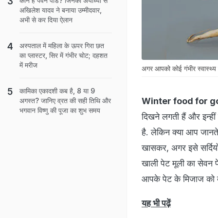
कौन हैं पवन पांडे? जिनको अयोध्या से
अखिलेश यादव ने बनाया उम्मीदवार,
अभी से कर दिया ऐलान
अस्‍पताल में मह‍िला के ऊपर ग‍िरा छत
का प्‍लास्‍टर, स‍िर में गंभीर चोट; दहशत
में मरीज
अगर आपको कोई गंभीर स्वास्थ्य 
कामिका एकादशी कब है, 8 या 9
Winter food for g
अगस्त? जानिए व्रत की सही तिथि और
भगवान विष्णु की पूजा का शुभ समय
दिखने लगती हैं और इन्हीं
है. लेकिन क्या आप जानते
खासकर, अगर इसे सर्दियों 
खाली पेट मूली का सेवन प
आपके पेट के मिजाज को ब
यह भी पढ़ें