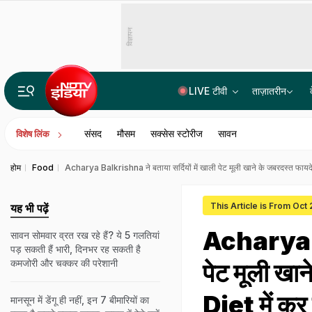
विज्ञापन
LIVE टीवी
ताज़ातरीन
पॉल्यूशन सर्टिफिकेट नहीं मिला तो कोर्ट पहुंचा कार मालिक, CJI बोले- प्रदूषण के खिलाफ लड़ाई का समर्थन करो
संसद
मौसम
सक्सेस स्टोरीज
सावन
विशेष लिंक
होम
Food
Acharya Balkrishna ने बताया सर्दियों में खाली पेट मूली खाने के जबरदस्त फायदे,
This Article is From Oct
यह भी पढ़ें
Acharya Ba
सावन सोमवार व्रत रख रहे हैं? ये 5 गलतियां
पड़ सकती हैं भारी, दिनभर रह सकती है
कमजोरी और चक्कर की परेशानी
पेट मूली खा
Diet में कर 
मानसून में डेंगू ही नहीं, इन 7 बीमारियों का