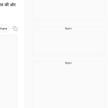
राव की ओर
hare
विज्ञापन
विज्ञापन