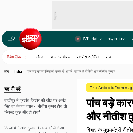
विज्ञापन
LIVE टीवी
ताज़ातरीन
पटना में सड़क हादसे के बाद फैली हिंसा, बेकाबू भीड़ ने पुलिस की 3 गाड़ियों में लगाई आग
संसद
आज का मौसम
सक्सेस स्टोरीज
सावन
विशेष लिंक
होम
India
पांच बड़े कारण जिसकी वजह से आमने-सामने हैं बीजेपी और नीतीश कुमार
This Article is From Aug
यह भी पढ़ें
पांच बड़े क
बांकीपुर में प्रशांत किशोर की जीत पर अनंत
सिंह का बेबाक बयान- 'नीतीश कुमार होते तो
रिजल्ट कुछ और ही होता'
और नीतीश क
दिल्ली में नीतीश कुमार ने नए बंगले में किया
बिहार के मुख्यमंत्री नी