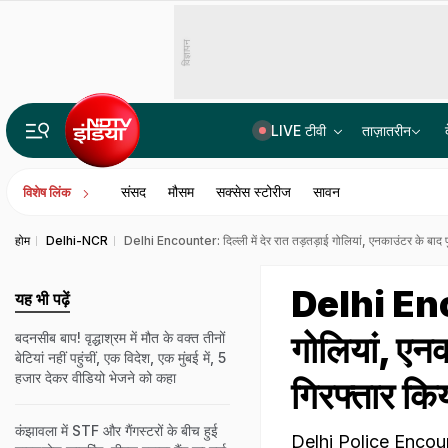
विज्ञापन
LIVE टीवी
ताज़ातरीन
पॉल्यूशन सर्टिफिकेट नहीं मिला तो कोर्ट पहुंचा कार मालिक, CJI बोले- प्रदूषण के खिलाफ लड़ाई का समर्थन करो
संसद
मौसम
सक्सेस स्टोरीज
सावन
विशेष लिंक
होम
Delhi-NCR
Delhi Encounter: दिल्ली में देर रात तड़तड़ाई गोलियां, एनकाउंटर के बाद प
Delhi Encou
यह भी पढ़ें
गोलियां, एनक
बदनसीब बाप! वृद्धाश्रम में मौत के वक्त तीनों
बेटियां नहीं पहुंचीं, एक विदेश, एक मुंबई में, 5
हजार देकर वीडियो भेजने को कहा
गिरफ्तार कि
कंझावला में STF और गैंगस्टरों के बीच हुई
Delhi Police Encounter