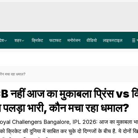
देश
शहर
क्रिकेट
फटाफट
मनोरंजन
वीडियो
लाइफस्टाइल
कैश फॉर जॉब मामले में सुमित रॉय को सुप्रीम कोर्ट से राहत; अभिषेक बनर्जी के PA की गिरफ्तारी पर फिलहाल रोक
DSP-1.2 करोड़, BDO-90 लाख... JPSC प्रदर्शन के बीच झारखंड के विधायक का आरोप- नौकरियों के रेट फिक्स
कौन मचा रहा धमाल?
नहीं आज का मुकाबला प्रिंस vs कि
 पलड़ा भारी, कौन मचा रहा धमाल?
oyal Challengers Bangalore, IPL 2026: आज का मुकाबला भा
क्रिकेट की दुनिया में साबित कर चुके दो दिग्गजों के बीच है. ये दोनों खिल