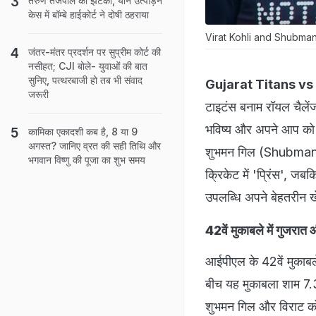
तरुण तेजपाल को झटका, यौन उत्पीड़न
केस में बॉम्बे हाईकोर्ट ने दोषी ठहराया
Virat Kohli and Shubman 
जंतर-मंतर प्रदर्शन पर सुप्रीम कोर्ट की
नसीहत; CJI बोले- युवाओं की बात
सुनिए, पत्थरबाजी हो तब भी संवाद
Gujarat Titans vs
जरूरी
टाइटंस बनाम रॉयल चैलें
भविष्य और अपने आप को क्र
कामिका एकादशी कब है, 8 या 9
अगस्त? जानिए व्रत की सही तिथि और
शुभमन गिल (Shubman Gi
भगवान विष्णु की पूजा का शुभ समय
क्रिकेट में 'प्रिंस', जब
उपलब्धि अपने बेहतरीन 
42वें मुकाबले में गुजरात
आईपीएल के 42वें मुकाबले 
बीच यह मुकाबला शाम 7.30 
शुभमन गिल और विराट कोहल