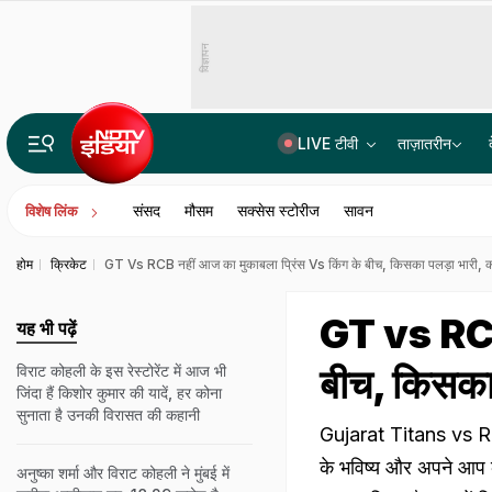
विज्ञापन
LIVE टीवी
ताज़ातरीन
अनुच्छेद 370 हटने से कितना बदला जम्मू-कश्मीर, क्या है आतंकवाद और पर्यटन का हाल
संसद
मौसम
सक्सेस स्टोरीज
सावन
विशेष लिंक
होम
क्रिकेट
GT Vs RCB नहीं आज का मुकाबला प्रिंस Vs किंग के बीच, किसका पलड़ा भारी, 
GT vs RCB 
यह भी पढ़ें
बीच, किसका
विराट कोहली के इस रेस्टोरेंट में आज भी
जिंदा हैं किशोर कुमार की यादें, हर कोना
सुनाता है उनकी विरासत की कहानी
Gujarat Titans vs R
के भविष्य और अपने आप को 
अनुष्का शर्मा और विराट कोहली ने मुंबई में