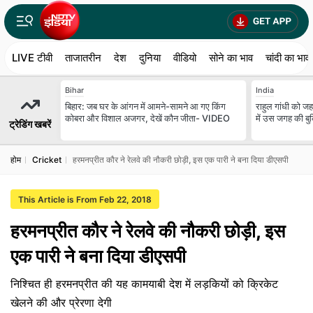
LIVE टीवी
ताजातरीन
देश
दुनिया
वीडियो
सोने का भाव
चांदी का भाव
Bihar
India
बिहार: जब घर के आंगन में आमने-सामने आ गए किंग
राहुल गांधी को जहा
कोबरा और विशाल अजगर, देखें कौन जीता- VIDEO
में उस जगह की बुक
ट्रेडिंग खबरें
होम
Cricket
हरमनप्रीत कौर ने रेलवे की नौकरी छोड़ी, इस एक पारी ने बना दिया डीएसपी
This Article is From Feb 22, 2018
हरमनप्रीत कौर ने रेलवे की नौकरी छोड़ी, इस
एक पारी ने बना दिया डीएसपी
निश्चित ही हरमनप्रीत की यह कामयाबी देश में लड़कियों को क्रिकेट
खेलने की और प्रेरणा देगी