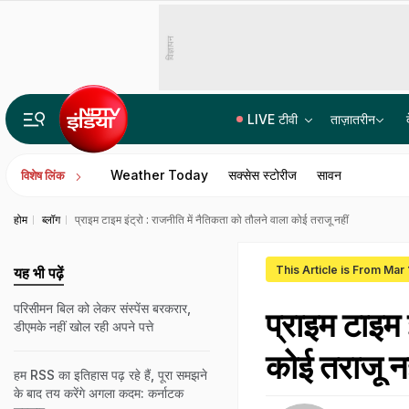
विज्ञापन
LIVE टीवी
ताज़ातरीन
क्या छत्तीसगढ़ में आज भी दी जाती है नरबलि, क्या इस कुप्रथा का हो रहा है महिमामंड
Weather Today
सक्सेस स्टोरीज
सावन
विशेष लिंक
होम
ब्लॉग
प्राइम टाइम इंट्रो : राजनीति में नैतिकता को तौलने वाला कोई तराजू नहीं
This Article is From Mar
यह भी पढ़ें
परिसीमन बिल को लेकर संस्पेंस बरकरार,
प्राइम टाइम 
डीएमके नहीं खोल रही अपने पत्ते
कोई तराजू नह
हम RSS का इतिहास पढ़ रहे हैं, पूरा समझने
के बाद तय करेंगे अगला कदम: कर्नाटक