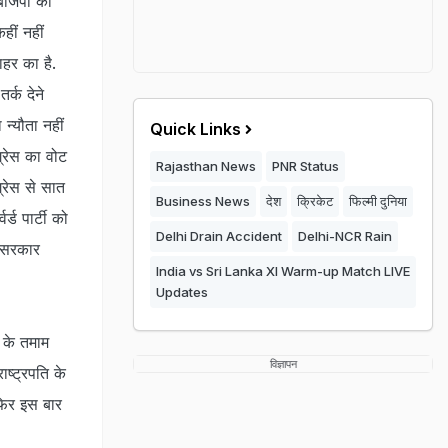
बीजेपी को
हीं नहीं
हर का है.
र्क देने
न्यौता नहीं
Quick Links
ग्रेस का वोट
Rajasthan News
PNR Status
्रेस से सात
Business News
देश
क्रिकेट
फिल्मी दुनिया
्ड पार्टी को
Delhi Drain Accident
Delhi-NCR Rain
ो सरकार
India vs Sri Lanka XI Warm-up Match LIVE
Updates
 के तमाम
विज्ञापन
ाष्ट्रपति के
 फिर इस बार