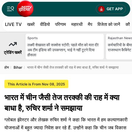
LIVE TV
खबरें
वीडियो
परिणाम
महारथी
मैप
विजेता को जानें
कौन
Sports
Rajasthan New
लक्ष्मी शेखावत की सक्‍सेस स्‍टोरी: पहले मौत को मात दी!
कर्मचारियों के बी
अब टीम इंडिया की उपकप्तान, भाई ने नहीं टूटने दिया
राजस्थान कैबिनेट 
ट्रेडिंग खबरें
हौसला
होम
Bihar
भारत में चीन जैसी तेज तरक्की की राह में क्या बाधा है, रुचिर शर्मा ने समझाया
This Article is From Nov 08, 2025
भारत में चीन जैसी तेज तरक्की की राह में क्या
बाधा है, रुचिर शर्मा ने समझाया
ग्‍लोबल इंवेस्‍टर और लेखक रुचिर शर्मा ने कहा कि भारत में हम कल्‍याणकारी
योजनाओं में बहुत ज्‍यादा निवेश कर रहे हैं. उन्‍होंने कहा कि चीन जब विकास