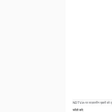
NDTV.in
पर ताज़ातरीन ख़बरों को ट्
फॉलो करे: