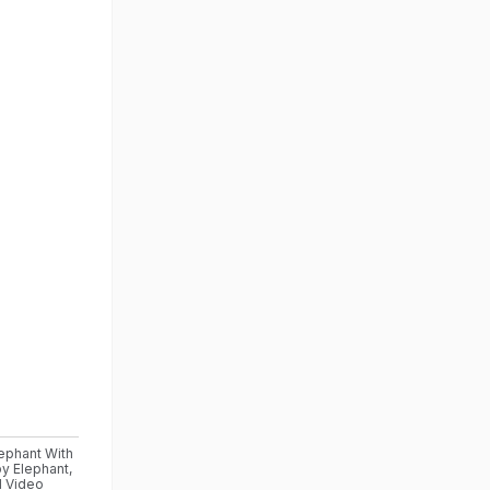
ephant With
y Elephant
,
l Video