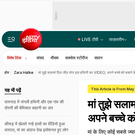
विज्ञापन
LIVE टीवी
ताज़ातरीन
पेपर लीक रोकेगा AI? कर्नाटक सरकार की एन्थ्रोपिक के साथ बड़ी तैयारी, कई क्षेत्रों में होगा इस्तेमाल
संसद
मौसम
सक्सेस स्टोरीज
सावन
विशेष लिंक
होम
Zara Hatke
मां तुझे सलाम! दिल जीत लेगा इस हथिनी का VIDEO, अपने बच्चे को बचाने 
This Article is From May
यह भी पढ़ें
मां तुझे सल
वायनाड में जंगली हथिनी और एक गांव की
दोस्ती की बेमिसाल कहानी का अंत
अपने बच्चे 
कीचड़ में खेलते नन्हे हाथी का वीडियो हुआ
वायरल, मां का अंदाज देख इमोशनल हुए लोग
मां के लिए कोई सबसे ज्या