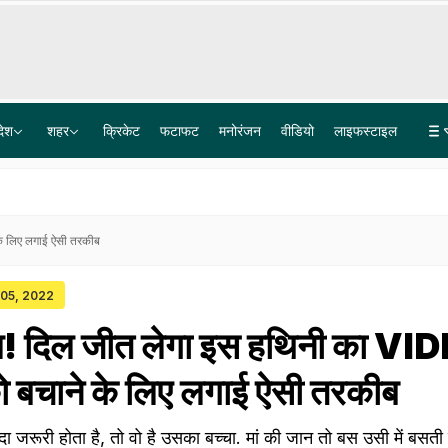
देश
शहर
क्रिकेट
फटाफट
मनोरंजन
वीडियो
लाइफस्टाइल
जिनका इंस्टाग्राम अकाउंट सीमित हुआ, मुझे डीएम करें, हम मिलकर मेटा पर दबाव डालेंगेः केजरीवाल
तरुण तेजपाल कैसे पहुंच गए जेल, वो बातें जो लोअर कोर्ट ने इग्नोर की, लेकिन हाईकोर्ट ने माना पुख्ता सबूत
के लिए लगाई ऐसी तरकीब
 05, 2022
ाम! दिल जीत लेगा इस हथिनी का VI
को बचाने के लिए लगाई ऐसी तरकीब
दा जरूरी होता है, तो वो है उसका बच्चा. मां की जान तो बस उसी में बसती ह