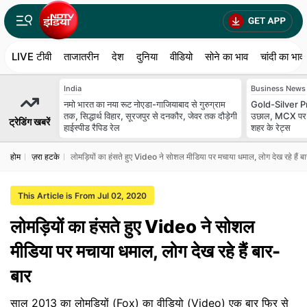
LIVE टीवी
ताजातरीन
देश
दुनिया
वीडियो
सोने का भाव
चांदी का भाव
India
Business News
नमो भारत का नया रूट नोएडा-गाजियाबाद से गुरुग्राम
Gold-Silver Pric
तक, सिद्धार्थ विहार, सूरजपुर से दनकौर, जेवर तक दौड़ेगी
उछाल, MCX पर चा
ट्रेडिंग खबरें
हाईस्पीड रैपिड रेल
शहर के रेट्स
होम
ज़रा हटके
लोमड़ियों का हंसते हुए Video ने सोशल मीडिया पर मचाया धमाल, लोग देख रहे हैं ब
This Article is From Jul 02, 2020
लोमड़ियों का हंसते हुए Video ने सोशल
मीडिया पर मचाया धमाल, लोग देख रहे हैं बार-
बार
साल 2013 का लोमड़ियों (Fox) का वीडियो (Video) एक बार फिर से