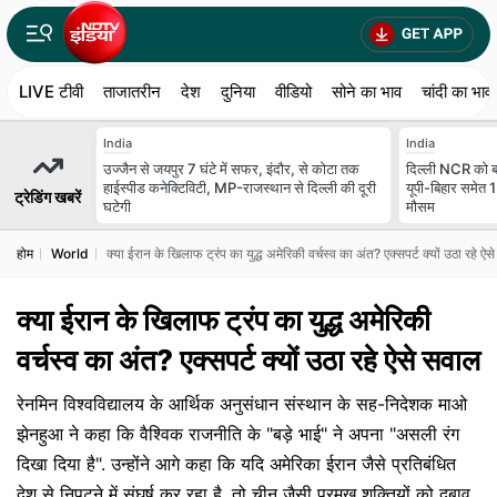
LIVE टीवी
ताजातरीन
देश
दुनिया
वीडियो
सोने का भाव
चांदी का भाव
India
India
उज्जैन से जयपुर 7 घंटे में सफर, इंदौर, से कोटा तक
दिल्ली NCR को बा
हाईस्पीड कनेक्टिविटी, MP-राजस्थान से दिल्ली की दूरी
यूपी-बिहार समेत 
ट्रेडिंग खबरें
घटेगी
मौसम
होम
World
क्या ईरान के खिलाफ ट्रंप का युद्ध अमेरिकी वर्चस्व का अंत? एक्सपर्ट क्यों उठा रहे ऐ
क्या ईरान के खिलाफ ट्रंप का युद्ध अमेरिकी
वर्चस्व का अंत? एक्सपर्ट क्यों उठा रहे ऐसे सवाल
रेनमिन विश्वविद्यालय के आर्थिक अनुसंधान संस्थान के सह-निदेशक माओ
झेनहुआ ​​ने कहा कि वैश्विक राजनीति के "बड़े भाई" ने अपना "असली रंग
दिखा दिया है". उन्होंने आगे कहा कि यदि अमेरिका ईरान जैसे प्रतिबंधित
देश से निपटने में संघर्ष कर रहा है, तो चीन जैसी प्रमुख शक्तियों को दबाव