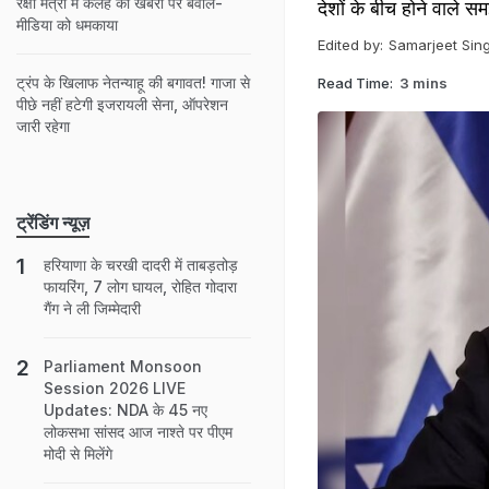
रक्षा मंत्री में कलह की खबरों पर बवाल-
देशों के बीच होने वाले स
मीडिया को धमकाया
Edited by:
Samarjeet Sin
ट्रंप के खिलाफ नेतन्याहू की बगावत! गाजा से
Read Time:
3 mins
पीछे नहीं हटेगी इजरायली सेना, ऑपरेशन
जारी रहेगा
ट्रेंडिंग न्यूज़
हरियाणा के चरखी दादरी में ताबड़तोड़
फायरिंग, 7 लोग घायल, रोहित गोदारा
गैंग ने ली जिम्मेदारी
Parliament Monsoon
Session 2026 LIVE
Updates: NDA के 45 नए
लोकसभा सांसद आज नाश्ते पर पीएम
मोदी से मिलेंगे