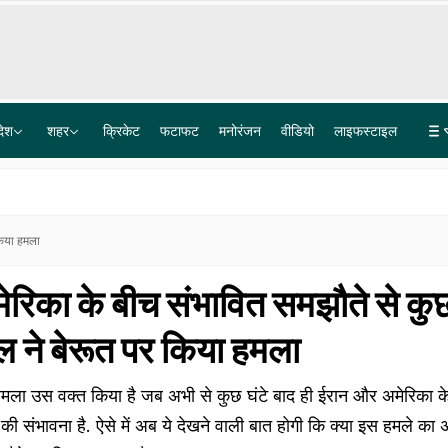
देश
शहर
क्रिकेट
फटाफट
मनोरंजन
वीडियो
लाइफस्टाइल
ा
180 स्कूली बच्चे 12 किमी पैदल ही घर निकल पड़े, सरकारी स्कूल की बदइंतजामी के खिलाफ मोर्चा खोला-VIDEO
209 किलो का था विवेक, 14 दिनों में घटा 49KG वजन, दिल्ली एम्स में कमाल, 32 दिन तैयारी, 2 घंटे ऑपरेशन
किया हमला
रिका के बीच संभावित समझौते से कुछ
ल ने बेरूत पर किया हमला
हमला उस वक्त किया है जब अभी से कुछ घंटे बाद ही ईरान और अमेरिका के
 की संभावना है. ऐसे में अब ये देखने वाली बात होगी कि क्या इस हमले का 