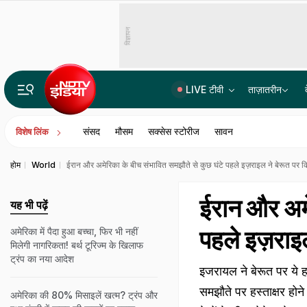
विज्ञापन
LIVE टीवी
ताज़ातरीन
10 मिनट में तलवार-कैंची से वार; पूर घर में मची चीख पुकार, वेब सीरीज देख बनाया प्लान, पति ने पत्नी को मार डाल
संसद
मौसम
सक्सेस स्टोरीज
सावन
विशेष लिंक
होम
World
ईरान और अमेरिका के बीच संभावित समझौते से कुछ घंटे पहले इज़राइल ने बेरूत पर 
ईरान और अमे
यह भी पढ़ें
पहले इज़राइ
अमेरिका में पैदा हुआ बच्चा, फिर भी नहीं
मिलेगी नागरिकता! बर्थ टूरिज्म के खिलाफ
ट्रंप का नया आदेश
इजरायल ने बेरूत पर ये 
समझौते पर हस्ताक्षर होने
अमेरिका की 80% मिसाइलें खत्म? ट्रंप और