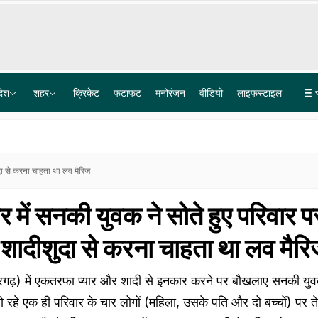
देश
शहर
क्रिकेट
फटाफट
मनोरंजन
वीडियो
लाइफस्टाइल
बोफोर्स घोटाले के 40 साल पुराने केस का कानूनी अंत, सुप्रीम कोर्ट ने खारिज की आखिरी अपील
लश्कर के आतंकी लतीफ भट पर 15 लाख का इनाम, टारगेट किलिंग को अंजाम देने का है शक
दा से करना चाहता था लव मैर‍िज
 में सनकी युवक ने सोते हुए परिवार प
 शादीशुदा से करना चाहता था लव मैर‍
(शेरगढ़) में एकतरफा प्यार और शादी से इनकार करने पर बौखलाए सनकी यु
ो रहे एक ही परिवार के चार लोगों (महिला, उसके पति और दो बच्चों) पर त