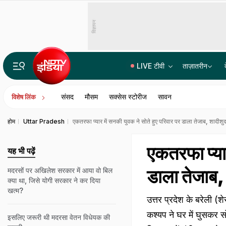
विज्ञापन
LIVE टीवी
ताज़ातरीन
भारत में बैठकर अमेरिका में लगा रहे थे करोड़ों का चूना, CBI ने साइबर गैंग का किया पर्दाफाश; 4 गिरफ्ता
संसद
मौसम
सक्सेस स्टोरीज
सावन
विशेष लिंक
होम
Uttar Pradesh
एकतरफा प्यार में सनकी युवक ने सोते हुए परिवार पर डाला तेजाब, शादीशु
एकतरफा प्यार
यह भी पढ़ें
डाला तेजाब,
मदरसों पर अखिलेश सरकार में आया वो बिल
क्या था, जिसे योगी सरकार ने कर दिया
खत्म?
उत्तर प्रदेश के बरेली 
कश्यप ने घर में घुसकर स
इसलिए जरूरी थी मदरसा वेतन विधेयक की