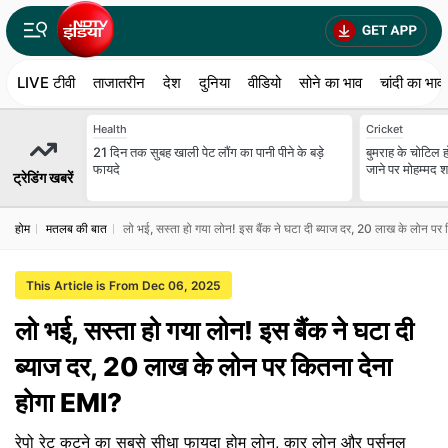
LIVE टीवी
ताजातरीन
देश
दुनिया
वीडियो
सोने का भाव
चांदी का भाव
Health
Cricket
21 दिन तक सुबह खाली पेट लौंग का पानी पीने के बड़े
बुमराह के चोटिल हो
फायदे
जाने पर मोहम्मद शमी
ट्रेडिंग खबरें
होम
मतलब की बात
लो भई, सस्‍ता हो गया लोन! इस बैंक ने घटा दी ब्‍याज दर, 20 लाख के लोन पर
This Article is From Dec 06, 2025
लो भई, सस्‍ता हो गया लोन! इस बैंक ने घटा दी
ब्‍याज दर, 20 लाख के लोन पर कितना देना
होगा EMI?
रेपो रेट कटने का सबसे सीधा फायदा होम लोन, कार लोन और पर्सनल