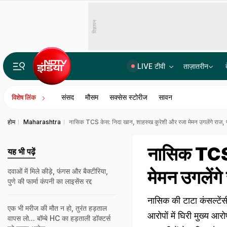
विज्ञापन
LIVE टीवी
ताज़ातरीन
भारत में बैठकर अमेरिका में लगा रहे थे करोड़ों का चूना, CBI ने साइबर गैंग का किया पर्दाफाश; 4 गिरफ्ता
संसद
मौसम
सक्सेस स्टोरीज
सावन
विशेष लिंक
होम
Maharashtra
नासिक TCS केस: न‍िदा खान, शाहरुख कुरेशी और रजा मेमन उगलेंगे राज, पा
नासिक TCS 
यह भी पढ़ें
मेमन उगलेंगे
दवाओं में मिले कीड़े, फंगस और बैक्टीरिया,
पुणे की फार्मा कंपनी का लाइसेंस रद्द
नासिक की टाटा कंसल्टेंस
एक भी मरीज की मौत न हो, तुरंत हड़ताल
आरोपों में घिरी मुख्य आ
वापस लो... बॉम्बे HC का हड़ताली डॉक्टर्स