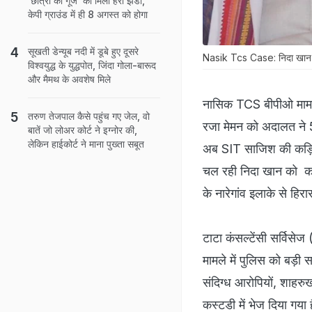
'छात्रों की गूंज' को मिली हरी झंडी,
केपी ग्राउंड में ही 8 अगस्त को होगा
सूखती डेन्यूब नदी में डूबे हुए दूसरे
Nasik Tcs Case: निदा खान क
विश्वयुद्ध के युद्धपोत, जिंदा गोला-बारूद
और मैमथ के अवशेष मिले
नासिक TCS बीपीओ मामले 
तरुण तेजपाल कैसे पहुंच गए जेल, वो
रजा मेमन को अदालत ने 5 
बातें जो लोअर कोर्ट ने इग्नोर की,
लेकिन हाईकोर्ट ने माना पुख्ता सबूत
अब SIT साजिश की कड़ियो
चल रही निदा खान को कर
के नारेगांव इलाके से हिरा
टाटा कंसल्टेंसी सर्विसे
मामले में पुलिस को बड़ी
संदिग्ध आरोपियों, शाहरुख
कस्टडी में भेज दिया गया ह