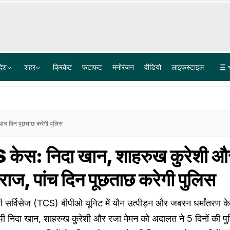
देश
शहर
क्रिकेट
फटाफट
मनोरंजन
वीडियो
लाइफस्टाइल
बोफोर्स घोटाले के 40 साल पुराने केस का कानूनी अंत, सुप्रीम कोर्ट ने खारिज की आखिरी अपील
लश्कर के आतंकी लतीफ भट पर 15 लाख का इनाम, टारगेट किलिंग को अंजाम देने का है शक
ंच द‍िन पूछताछ करेगी पुल‍िस
केस: न‍िदा खान, शाहरुख कुरेशी औ
 राज, पांच द‍िन पूछताछ करेगी पुल‍िस
ी सर्विसेज (TCS) बीपीओ यूनिट में यौन उत्पीड़न और जबरन धर्मांतरण के
रोपी निदा खान, शाहरुख कुरेशी और रजा मेमन को अदालत ने 5 दिनों की प