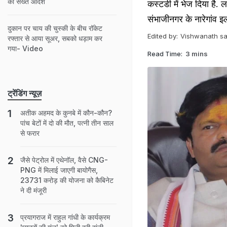
को सख्त आदेश
कस्टडी में भेज दिया है.
संभाजीनगर के नारेगांव इ
दुकान पर चाय की चुस्की के बीच रॉकेट
Edited by:
Vishwanath sa
रफ्तार से आया सूअर, सबको धड़ाम कर
गया- Video
Read Time:
3 mins
ट्रेंडिंग न्यूज़
अतीक अहमद के कुनबे में कौन-कौन?
पांच बेटों में दो की मौत, पत्नी तीन साल
से फरार
जैसे पेट्रोल में एथेनॉल, वैसे CNG-
PNG में मिलाई जाएगी बायोगैस,
23731 करोड़ की योजना को कैबिनेट
ने दी मंजूरी
प्रयागराज में राहुल गांधी के कार्यक्रम