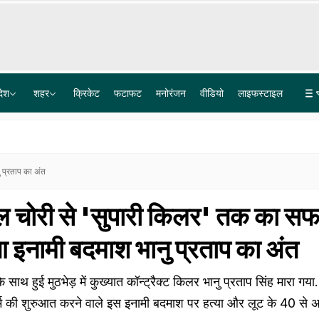
देश
शहर
क्रिकेट
फटाफट
मनोरंजन
वीडियो
लाइफस्टाइल
रमण महर्षि को ढोंगी साबित करने आया था अंग्रेज, आश्रम में घटी ऐसी घटना, झुक गया खुद-ब-खुद सिर
'कश्मीर और आर्टिकल 370 पर दखल न दे पाकिस्तान', शहबाज शरीफ को CM उमर अब्दुल्लाह ने दिया करारा जवाब
 प्रताप का अंत
 चोरी से 'सुपारी किलर' तक का सफ
ुआ इनामी बदमाश भानु प्रताप का अंत
े साथ हुई मुठभेड़ में कुख्यात कॉन्ट्रैक्ट किलर भानु प्रताप सिंह मारा गया.
्म की शुरुआत करने वाले इस इनामी बदमाश पर हत्या और लूट के 40 से 