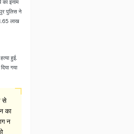
े का इनाम
र पुलिस ने
 1.65 लाख
त्या हुई.
 दिया गया
 से
ोन का
ाग न
को