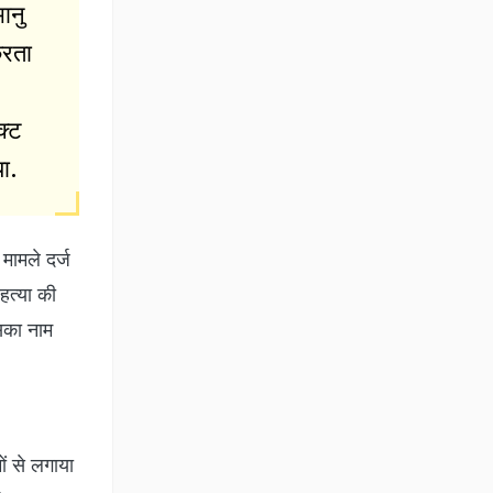
ानु
करता
क्ट
ा.
मामले दर्ज
हत्या की
सका नाम
ं से लगाया