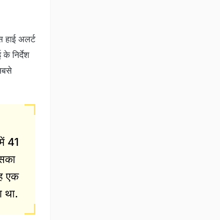
स हाई अलर्ट
के निर्देश
सबसे
ें 41
उसका
वह एक
ा था.