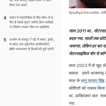
घंटे भारी बारिश, मौसम विभाग ने जारी
किया रेड अलर्ट
Ayodhya Encounter: अयोध्या म
सावन में रुद्राभिषेक के लिए कौन-से 5
दिन हैं सबसे शुभ? जानिए किन तारीखों
पर मिलेगा भगवान श‍िव का आशीर्वाद
साल 2011 था.. मोटरसाइक
बदल गया. सालों तक छोटे-
उज्जैन से जयपुर 7 घंटे में सफर, इंदौर,
से कोटा तक हाईस्पीड कनेक्टिविटी,
जमानत, लेकिन हर बार वह
MP-राजस्थान से दिल्ली की दूरी घटेगी
मोटरसाइकिल चोर से कॉन्ट्
साल 2023 में वो खुद क
सकता. उसने आजमगढ़ में 
साल के
भानु प्रताप सिंह
कोशिशों को नाकाम किया
था. आखिरकार कल शाम यूपी
गया.