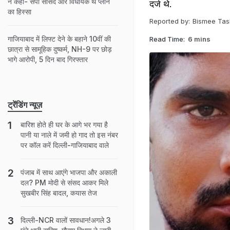
ने कहा- सपा सांसद और विधायक थे प्लान
दर्ज थे.
का हिस्सा
Reported by:
Bismee Task
गाजियाबाद में लिफ्ट देने के बहाने 10वीं की
Read Time:
6 mins
छात्रा से सामूहिक दुष्कर्म, NH-9 पर छोड़
भागे आरोपी, 5 दिन बाद गिरफ्तार
ट्रेंडिंग न्यूज़
बारिश होते ही घर के आगे भर गया है
पानी या नाले में जमी हो गाद तो इस नंबर
पर कॉल करें दिल्‍ली-गाजियाबाद वाले
पंजाब में साथ आएंगे भाजपा और अकाली
दल? PM मोदी से संसद आकर मिले
सुखबीर सिंह बादल, कयास तेज
दिल्ली-NCR वालों सावधान!अगले 3