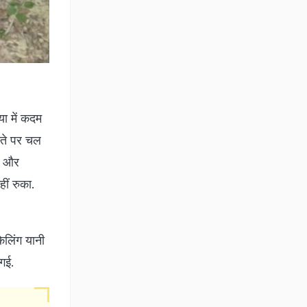
ा में कदम
्ते पर चल
6 और
ीं रुका.
िलिंग यानी
 गई.