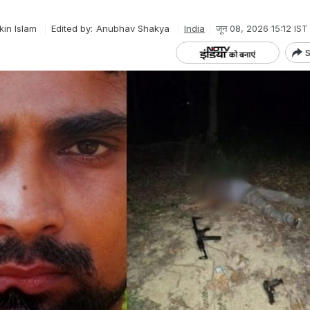
in Islam
Edited by:
Anubhav Shakya
India
जून 08, 2026 15:12 IST
S