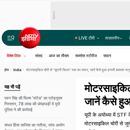
विज्ञापन
LIVE टीवी
ताज़ातरीन
हिंदू से इस्लाम अपनाने वालों को OBC आरक्षण देने का मामला, सुप्रीम कोर्ट ने सुरक्षित रखा फैसला
संसद
आज का मौसम
सक्सेस स्टोरीज
सावन
विशेष लिंक
होम
India
मोटरसाइकिल चोरी से 'सुपारी किलर' तक का सफर, जानें कैसे हुआ इनामी बदमाश भानु
मोटरसाइकिल
यह भी पढ़ें
जानें कैसे ह
पवन सिंह की फिल्म 'वांटेड' का प्रोड्यूसर
गिरफ्तार, 78 लाख की धोखाधड़ी में यूपी
पुलिस ने की कार्रवाई
यूपी के अयोध्या में STF क
मोटरसाइकिल चोरी से जुर
संभल हिंसा साजिश का नतीजा, जांच आयोग