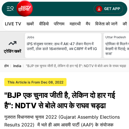
LIVE TV
खबरें
वीडियो
परिणाम
महारथी
मैप
विजेता को जानें
कौन
Jobs
Uttar Pradesh
IPS संजुक्ता पराशर: हाथ में AK-47 लेकर मैदान में
प्रेमिका से मिलने 
उतरीं, ठोक डाले 16आतंकवादी, अब CRPF में बनीं IG
बेरहमी से पिटाई; क
ट्रेडिंग खबरें
सजा'
होम
India
"BJP एक चुनाव जीती है, लेकिन दो हार गई है": NDTV से बोले आप के राघव चड्ढा
This Article is From Dec 08, 2022
"BJP एक चुनाव जीती है, लेकिन दो हार गई
है": NDTV से बोले आप के राघव चड्ढा
गुजरात विधानसभा चुनाव 2022 (Gujarat Assembly Elections
Results 2022) में भले ही आम आदमी पार्टी (AAP) के संयोजक