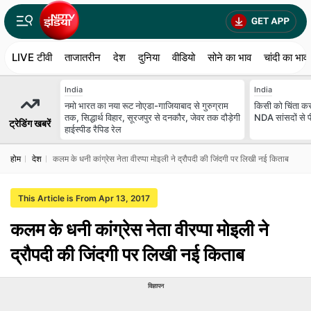
LIVE टीवी
ताजातरीन
देश
दुनिया
वीडियो
सोने का भाव
चांदी का भाव
India
India
नमो भारत का नया रूट नोएडा-गाजियाबाद से गुरुग्राम
किसी को चिंता करन
तक, सिद्धार्थ विहार, सूरजपुर से दनकौर, जेवर तक दौड़ेगी
NDA सांसदों से प
ट्रेडिंग खबरें
हाईस्पीड रैपिड रेल
होम
देश
कलम के धनी कांग्रेस नेता वीरप्पा मोइली ने द्रौपदी की जिंदगी पर लिखी नई किताब
This Article is From Apr 13, 2017
कलम के धनी कांग्रेस नेता वीरप्पा मोइली ने
द्रौपदी की जिंदगी पर लिखी नई किताब
विज्ञापन