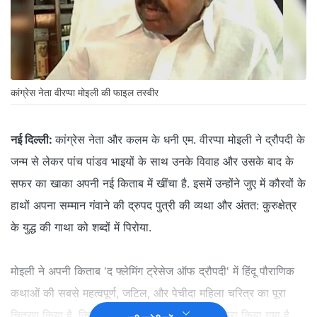
कांग्रेस नेता वीरप्पा मोइली की फाइल तस्वीर
नई दिल्ली:
कांग्रेस नेता और कलम के धनी एम. वीरप्पा मोइली ने द्रौपदी के
जन्म से लेकर पांच पांडव भाइयों के साथ उनके विवाह और उसके बाद के
सफर का खाका अपनी नई किताब में खींचा है. इसमें उन्होंने जुए में कौरवों के
हाथों अपना सम्मान गंवाने की द्रुपद पुत्री की व्यथा और अंतत: कुरुक्षेत्र
के युद्ध की गाथा को शब्दों में पिरोया.
मोइली ने अपनी किताब 'द फ्लेमिंग ट्रेसेज ऑफ द्रौपदी' में हिंदू पौराणिक
कथाओं की सबसे महत्वपूर्ण, जटिल, और पेचीदा महिला चरित्र का पूरा
चित्रण किया है. किताब का प्रकाशन रूपा प्रकाशन द्वारा किया गया है