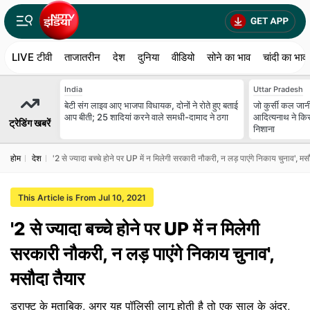
LIVE टीवी
ताजातरीन
देश
दुनिया
वीडियो
सोने का भाव
चांदी का भाव
India
Uttar Pradesh
बेटी संग लाइव आए भाजपा विधायक, दोनों ने रोते हुए बताई
जो कुर्सी कल जान
आप बीती; 25 शादियां करने वाले समधी-दामाद ने ठगा
आदित्यनाथ ने कि
ट्रेडिंग खबरें
निशाना
होम
देश
'2 से ज्यादा बच्चे होने पर UP में न मिलेगी सरकारी नौकरी, न लड़ पाएंगे निकाय चुनाव', मस
This Article is From Jul 10, 2021
'2 से ज्यादा बच्चे होने पर UP में न मिलेगी
सरकारी नौकरी, न लड़ पाएंगे निकाय चुनाव',
मसौदा तैयार
ड्राफ्ट के मुताबिक, अगर यह पॉलिसी लागू होती है तो एक साल के अंदर,