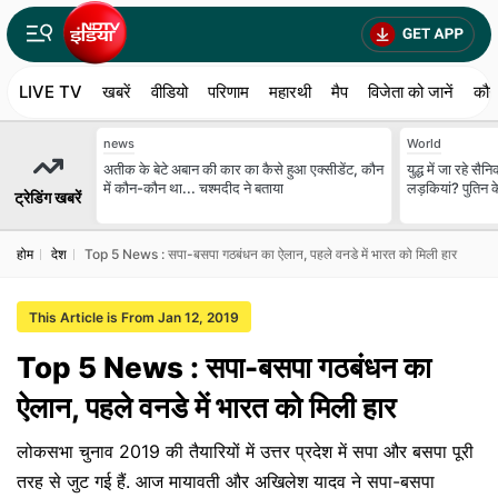
LIVE TV
खबरें
वीडियो
परिणाम
महारथी
मैप
विजेता को जानें
कौन
news
World
अतीक के बेटे अबान की कार का कैसे हुआ एक्‍सीडेंट, कौन
युद्ध में जा रहे सै
में कौन-कौन था... चश्‍मदीद ने बताया
लड़कियां? पुतिन क
ट्रेडिंग खबरें
होम
देश
Top 5 News : सपा-बसपा गठबंधन का ऐलान, पहले वनडे में भारत को मिली हार
This Article is From Jan 12, 2019
Top 5 News : सपा-बसपा गठबंधन का
ऐलान, पहले वनडे में भारत को मिली हार
लोकसभा चुनाव 2019 की तैयारियों में उत्तर प्रदेश में सपा और बसपा पूरी
तरह से जुट गई हैं. आज मायावती और अखिलेश यादव ने सपा-बसपा