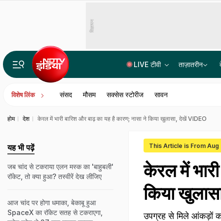
विज्ञापन
LIVE टीवी
ताज़ातरीन
10 मिनट में तलवार-कैंची से वार; पूर घर में मची चीख पुकार, वेब सीरीज देख बनाया प्लान, पति ने पत्नी को मार डाल
संसद
मौसम
सक्सेस स्टोरीज
सावन
विशेष लिंक
होम
देश
केरल में भारी बारिश और बाढ़ का यह है कारण; नासा ने किया खुलासा, देखें VIDEO
This Article is From Aug
यह भी पढ़ें
केरल में भार
जब चांद से टकराया एलन मस्क का 'बाहुबली'
रॉकेट, तो क्या हुआ? तस्वीरें देख लीजिए
किया खुलास
आज चांद पर होगा धमाका, बेकाबू हुआ
SpaceX का रॉकेट सतह से टकराएगा,
उपग्रह से मिले आंकड़ों 