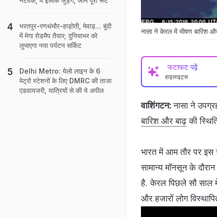
नेटवर्क, ये इलाके जुड़ेंगे, जानें पूरा रूट
भरतपुर-रणथंभौर-हाड़ोती, मेवाड़... बूंदी
नासा ने केरल में भीषण बारिश और
में मेगा रोडमैप तैयार; दुनियाभर को
लुभाएगा नया पर्यटन सर्किट
फटाफट पढ़ें
Delhi Metro: येलो लाइन के 6
हाइलाइट्स
मेट्रो स्‍टेशनों के लिए DMRC की ताजा
एडवायजरी, यात्रियों से की ये अपील
वाशिंगटन:
नासा ने उपग्र
बारिश और बाढ़
की स्थित
भारत में आम तौर पर इस 
सामान्य मॉनसून के दौरा
है. केरल पिछले सौ साल 
और हजारों लोग विस्थापित 