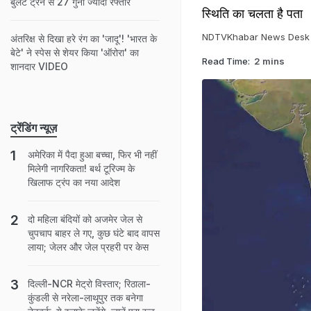
बुलेट ट्रेन से 27 गुना ज्यादा रफ्तार
स्थिति का चलता है पता
NDTVKhabar News Desk
अंतरिक्ष से दिखा हरे रंग का 'जादू'! 'भारत के
बेटे' ने स्पेस से शेयर किया 'ऑरोरा' का
Read Time:
2 mins
शानदार VIDEO
ट्रेंडिंग न्यूज़
अमेरिका में पैदा हुआ बच्चा, फिर भी नहीं
मिलेगी नागरिकता! बर्थ टूरिज्म के
खिलाफ ट्रंप का नया आदेश
दो मह‍िला बंद‍ियों को अजमेर जेल से
चुपचाप बाहर ले गए, कुछ घंटे बाद वापस
लाया; जेलर और जेल प्रहरी पर केस
दिल्ली-NCR मेट्रो विस्तार; रिठाला-
कुंडली से नरेला-लाथूपुर तक बनेगा