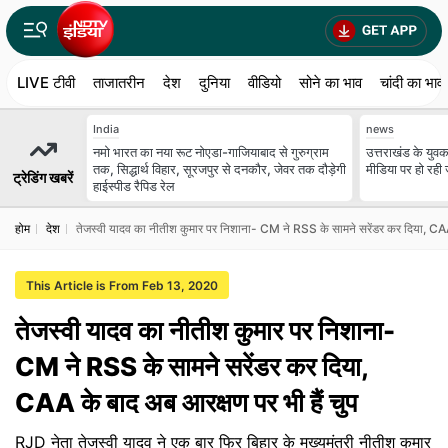
LIVE टीवी
ताजातरीन
देश
दुनिया
वीडियो
सोने का भाव
चांदी का भाव
India
news
नमो भारत का नया रूट नोएडा-गाजियाबाद से गुरुग्राम
उत्तराखंड के युव
तक, सिद्धार्थ विहार, सूरजपुर से दनकौर, जेवर तक दौड़ेगी
मीडिया पर हो रह
ट्रेडिंग खबरें
हाईस्पीड रैपिड रेल
होम
देश
तेजस्वी यादव का नीतीश कुमार पर निशाना- CM ने RSS के सामने सरेंडर कर दिया, CAA 
This Article is From Feb 13, 2020
तेजस्वी यादव का नीतीश कुमार पर निशाना-
CM ने RSS के सामने सरेंडर कर दिया,
CAA के बाद अब आरक्षण पर भी हैं चुप
RJD नेता तेजस्वी यादव ने एक बार फिर बिहार के मुख्यमंत्री नीतीश कुमार