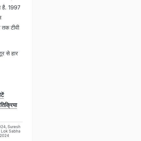
या है. 1997
म
‍त तक टीवी
ूर से हार
ें
रतिक्रिया
024
,
Suresh
,
Lok Sabha
 2024