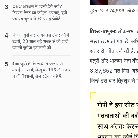
OBC आरक्षण में इतनी देरी क्यों?
सुरेश गोपी ने 74,686 मतों के अ
ट्रिपल टेस्ट का फॉर्मूला अपनाएं, यूपी
पंचायत चुनाव में देरी पर हाईकोर्ट
तिरूवनंतपुरम:
लोकसभा च
किस्सा यूपी का: सायनाइड लेकर दंगे में
सूखा खत्‍म हो गया है. अ
उतरी, 20 साल बड़े शख्स से की शादी,
कहानी सुचेता कृपलानी की
अंतर से जीत दर्ज की है.
मंत्री और भाकपा नेता व
वैभव सूर्यवंशी के साथी ने रफ्तार से
मचाई सनसनी, डेब्यू पर 146 की स्पीड
3,37,652 मत मिले. वहीं, 
से की गेंदबाजी, डेल स्टेन का है फैन
जिन्हें इस बार त्रिशूर स
गोपी ने इस सीट पर
मतदाताओं की बद
साथ अंततः केरल
भाजपा का कोई वि