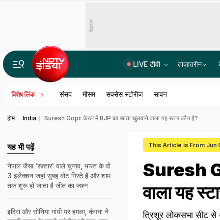
विज्ञापन
LIVE टीवी
ताज़ातरीन
10 मिनट में तलवार-कैंची से वार; पूर घर में मची चीख पुकार, वेब सीरीज देख बनाया प्लान, पति ने पत्नी को मार डाल
संसद
मौसम
सक्सेस स्टोरीज
सावन
विशेष लिंक
होम
India
Suresh Gopi: केरल में BJP का खाता खुलवाने वाला यह स्टार कौन है?
This Article is From Jun
यह भी पढ़ें
Suresh Gop
नेपाल जैसा 'रफ़्तार' वाले चुनाव, भारत के वो
3 इलेक्शन जहां सुबह वोट गिरते हैं और शाम
तक शुरू हो जाता है जीत का जश्न
वाला यह स्ट
इंदिरा और सोनिया गांधी पर हमला, कंगना ने
त्रिशूर लोकसभा सीट से अभ