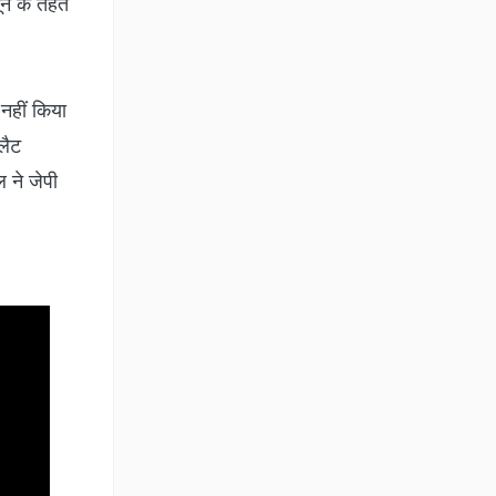
नून के तहत
नहीं किया
्लैट
 ने जेपी