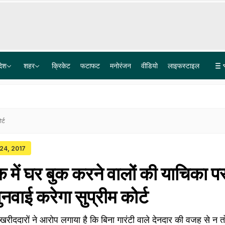
देश
शहर
क्रिकेट
फटाफट
मनोरंजन
वीडियो
लाइफस्टाइल
जंतर-मंतर रेकी का दावा, फिर तबादला... अमृतसर के CP गुरप्रीत भुल्लर के ट्रांसफर पर सियासी बहस तेज
FCRA पर अमेरिकी सांसद की टिप्पणी का भारत ने दिया जवाब, बोला- यह हमारा आंतरिक मामला
र्ट
 24, 2017
ेक में घर बुक करने वालों की याचिका प
नवाई करेगा सुप्रीम कोर्ट
ा खरीददारों ने आरोप लगाया है कि बिना गारंटी वाले देनदार की वजह से न त