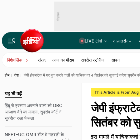
विज्ञापन
LIVE टीवी
ताज़ातरीन
पूरे दिल्‍ली-NCR में रात 8 बजे तक बारिश का रेड अलर्ट, कई इलाके पानी-पानी, IMD की चेतावनी
संसद
आज का मौसम
सक्सेस स्टोरीज
सावन
विशेष लिंक
होम
देश
जेपी इंफ्राटेक में घर बुक करने वालों की याचिका पर 4 सितंबर को सुनवाई करेगा सुप्रीम को
This Article is From Aug
यह भी पढ़ें
जेपी इंफ्राट
हिंदू से इस्लाम अपनाने वालों को OBC
आरक्षण देने का मामला, सुप्रीम कोर्ट ने
सुरक्षित रखा फैसला
सितंबर को सु
NEET-UG OMR शीट में गड़बड़ी के
इस मामले में याचिकाकर्त